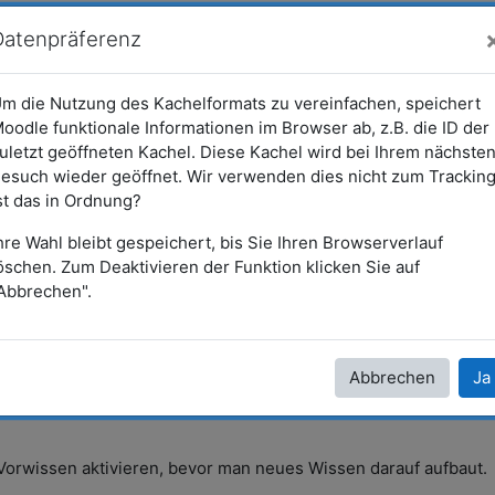
Datenpräferenz
m die Nutzung des Kachelformats zu vereinfachen, speichert
ommen und erstellen
oodle funktionale Informationen im Browser ab, z.B. die ID der
uletzt geöffneten Kachel. Diese Kachel wird bei Ihrem nächste
ARCHIV - Lehrveranstaltungen a...
WS 2025/26
GW_Begle
esuch wieder geöffnet. Wir verwenden dies nicht zum Tracking
st das in Ordnung?
hre Wahl bleibt gespeichert, bis Sie Ihren Browserverlauf
öschen. Zum Deaktivieren der Funktion klicken Sie auf
Abbrechen".
ommen und erstellen
Abbrechen
Ja
 Vorwissen aktivieren, bevor man neues Wissen darauf aufbaut.