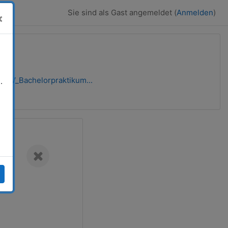
Sie sind als Gast angemeldet (
Anmelden
)
×
n
itLV_Bachelorpraktikum...
.