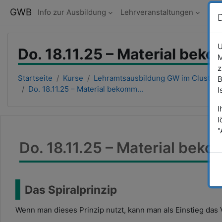
Zum Hauptinhalt
GWB
Info zur Ausbildung
Lehrveranstaltungen
U
Do. 18.11.25 – Material bek
M
z
Startseite
Kurse
Lehramtsausbildung GW im Clust...
B
Do. 18.11.25 – Material bekomm...
I
I
l
"
Do. 18.11.25 – Material bek
Das Spiralprinzip
Wenn man dieses Prinzip nutzt, kann man als Einstieg das