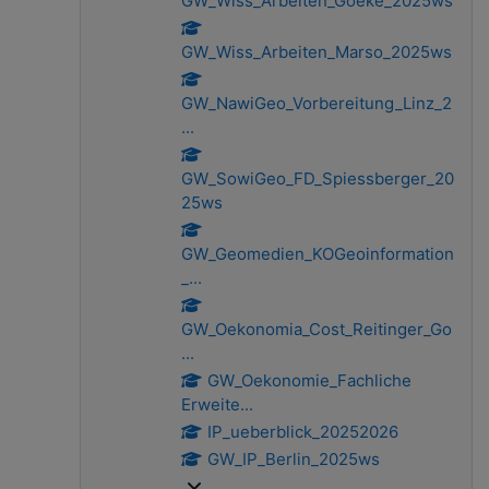
GW_Wiss_Arbeiten_Goeke_2025ws
GW_Wiss_Arbeiten_Marso_2025ws
GW_NawiGeo_Vorbereitung_Linz_2
...
GW_SowiGeo_FD_Spiessberger_20
25ws
GW_Geomedien_KOGeoinformation
_...
GW_Oekonomia_Cost_Reitinger_Go
...
GW_Oekonomie_Fachliche
Erweite...
IP_ueberblick_20252026
GW_IP_Berlin_2025ws