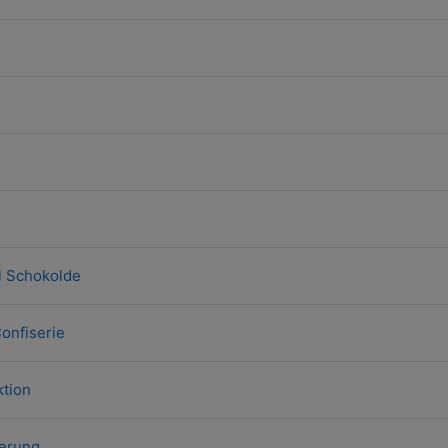
l Schokolde
Confiserie
ktion
ierung