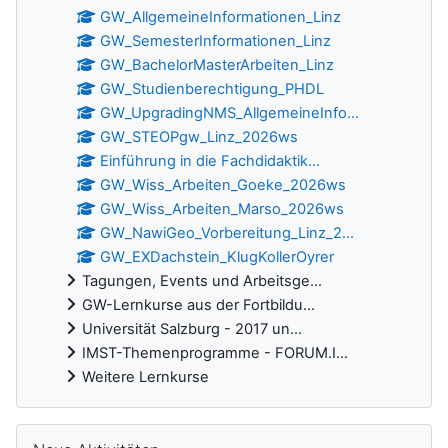
GW_AllgemeineInformationen_Linz
GW_SemesterInformationen_Linz
GW_BachelorMasterArbeiten_Linz
GW_Studienberechtigung_PHDL
GW_UpgradingNMS_AllgemeineInfo...
GW_STEOPgw_Linz_2026ws
Einführung in die Fachdidaktik...
GW_Wiss_Arbeiten_Goeke_2026ws
GW_Wiss_Arbeiten_Marso_2026ws
GW_NawiGeo_Vorbereitung_Linz_2...
GW_EXDachstein_KlugKollerOyrer
Tagungen, Events und Arbeitsge...
GW-Lernkurse aus der Fortbildu...
Universität Salzburg - 2017 un...
IMST-Themenprogramme - FORUM.I...
Weitere Lernkurse
Neue Aktivitäten überspringen