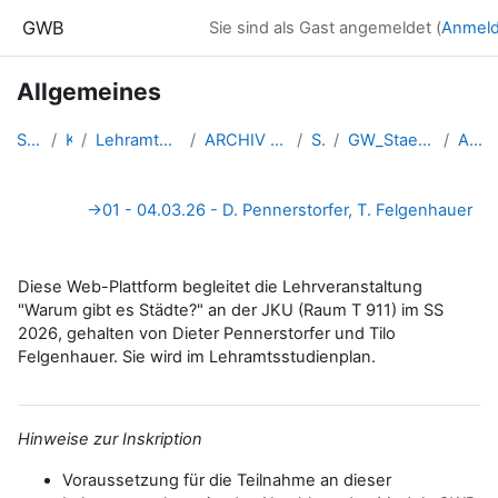
Zum Hauptinhalt
GWB
Sie sind als Gast angemeldet (
Anmel
Allgemeines
Startseite
Kurse
Lehramtsausbildung GW im Clust...
ARCHIV - Lehrveranstaltungen a...
SS 2026
GW_Staedte_Pennerstorfer_Felge...
Allgemeines
Abschnittsübersicht
→
01 - 04.03.26 - D. Pennerstorfer, T. Felgenhauer
Diese Web-Plattform begleitet die Lehrveranstaltung
"Warum gibt es Städte?" an der JKU (Raum T 911) im SS
2026, gehalten von Dieter Pennerstorfer und Tilo
Felgenhauer. Sie wird im Lehramtsstudienplan.
Hinweise zur Inskription
Voraussetzung für die Teilnahme an dieser