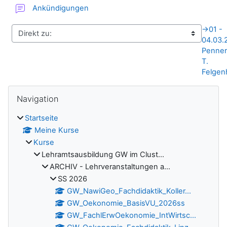
Forum
Ankündigungen
→
01 -
04.03.2
Penners
T.
Felgen
Blöcke
Navigation überspringen
Navigation
Startseite
Meine Kurse
Kurse
Lehramtsausbildung GW im Clust...
ARCHIV - Lehrveranstaltungen a...
SS 2026
GW_NawiGeo_Fachdidaktik_Koller...
GW_Oekonomie_BasisVU_2026ss
GW_FachlErwOekonomie_IntWirtsc...