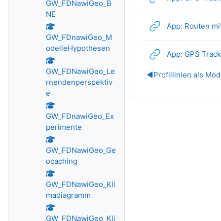
GW_FDNawiGeo_B
NE
App: Routen mi
GW_FDnawiGeo_M
odelleHypothesen
App: GPS Track
GW_FDNawiGeo_Le
◀︎
Profillinien als Mo
rnendenperspektiv
e
GW_FDnawiGeo_Ex
perimente
GW_FDNawiGeo_Ge
ocaching
GW_FDNawiGeo_Kli
madiagramm
GW_FDNawiGeo_Kli