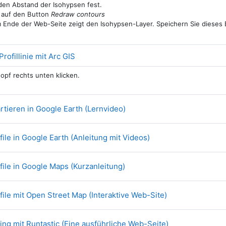
den Abstand der Isohypsen fest.
e auf den Button
Redraw contours
m Ende der Web-Seite zeigt den Isohypsen-Layer. Speichern Sie dieses
Link/URL
Profillinie mit Arc GIS
nopf rechts unten klicken.
Link/URL
tieren in Google Earth (Lernvideo)
Link/URL
le in Google Earth (Anleitung mit Videos)
Link/URL
ile in Google Maps (Kurzanleitung)
Link/URL
ile mit Open Street Map (Interaktive Web-Site)
Link/URL
ng mit Runtastic (Eine ausführliche Web-Seite)