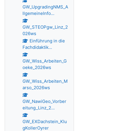
GW_UpgradingNMS_A
llgemeineInfo...
GW_STEOPgw_Linz_2
026ws
Einführung in die
Fachdidaktik...
GW_Wiss_Arbeiten_G
oeke_2026ws
GW_Wiss_Arbeiten_M
arso_2026ws
GW_NawiGeo_Vorber
eitung_Linz_2...
GW_EXDachstein_Klu
gKollerOyrer