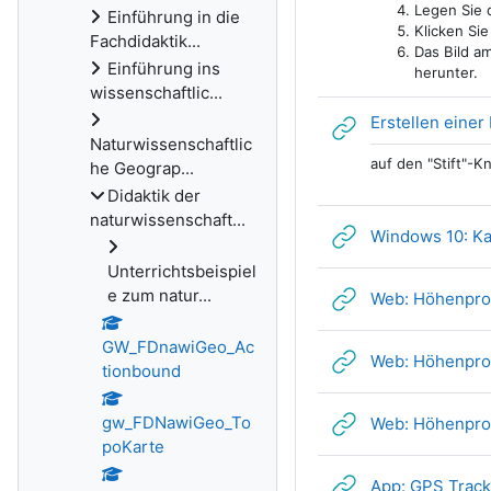
Legen Sie 
Einführung in die
Klicken Si
Fachdidaktik...
Das Bild a
Einführung ins
herunter.
wissenschaftlic...
Erstellen einer 
Naturwissenschaftlic
auf den "Stift"-K
he Geograp...
Didaktik der
naturwissenschaft...
Windows 10: Kar
Unterrichtsbeispiel
e zum natur...
Web: Höhenprofi
GW_FDnawiGeo_Ac
Web: Höhenprof
tionbound
gw_FDNawiGeo_To
Web: Höhenprof
poKarte
App: GPS Tracki