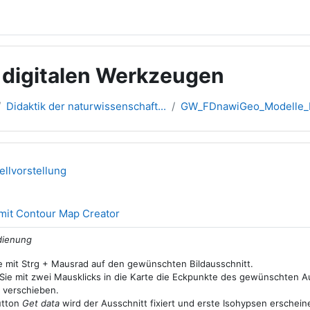
it digitalen Werkzeugen
Didaktik der naturwissenschaft...
GW_FDnawiGeo_Modelle_H
übersicht
dellvorstellung
Link/URL
mit Contour Map Creator
dienung
 mit Strg + Mausrad auf den gewünschten Bildausschnitt.
 Sie mit zwei Mausklicks in die Karte die Eckpunkte des gewünschten Au
r verschieben.
utton
Get data
wird der Ausschnitt fixiert und erste Isohypsen erschein