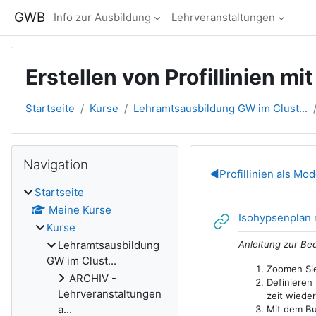
Zum Hauptinhalt
GWB
Info zur Ausbildung
Lehrveranstaltungen
Erstellen von Profillinien m
Startseite
Kurse
Lehramtsausbildung GW im Clust...
Blöcke
Navigation überspringen
Navigation
Abschnitts
◀︎
Profillinien als Mo
Startseite
Meine Kurse
Isohypsenplan 
Kurse
Anleitung zur Be
Lehramtsausbildung
GW im Clust...
Zoomen Sie
ARCHIV -
Definieren
Lehrveranstaltungen
zeit wiede
a...
Mit dem B