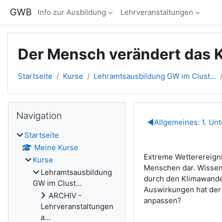
Zum Hauptinhalt
GWB
Info zur Ausbildung
Lehrveranstaltungen
Der Mensch verändert das 
Startseite
Kurse
Lehramtsausbildung GW im Clust...
Blöcke
Navigation überspringen
Navigation
Abschnitts
◀︎
Allgemeines: 1. Unt
Startseite
Meine Kurse
Extreme Wetterereigni
Kurse
Menschen dar. Wissen
Lehramtsausbildung
durch den Klimawande
GW im Clust...
Auswirkungen hat der 
ARCHIV -
anpassen?
Lehrveranstaltungen
a...