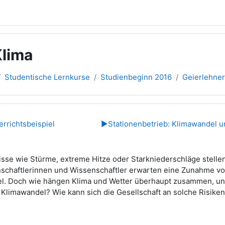
Klima
Studentische Lernkurse
Studienbeginn 2016
Geierlehne
übersicht
errichtsbeispiel
▶︎
Stationenbetrieb: Klimawandel 
sse wie Stürme, extreme Hitze oder Starkniederschläge stellen 
schaftlerinnen und Wissenschaftler erwarten eine Zunahme v
l. Doch wie hängen Klima und Wetter überhaupt zusammen, u
Klimawandel? Wie kann sich die Gesellschaft an solche Risike