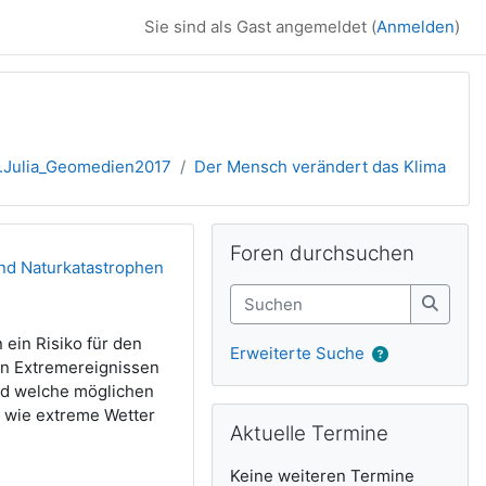
Sie sind als Gast angemeldet (
Anmelden
)
r.Julia_Geomedien2017
Der Mensch verändert das Klima
Ergänzungsblöck
Foren durchsuchen überspringen
Foren durchsuchen
und Naturkatastrophen
Suchen
Suche
ein Risiko für den
Erweiterte Suche
on Extremereignissen
nd welche möglichen
Aktuelle Termine überspringen
n wie extreme Wetter
Aktuelle Termine
Keine weiteren Termine