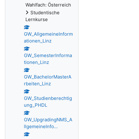
Wahlfach: Österreich
Studentische
Lernkurse
GW_AllgemeineInform
ationen_Linz
GW_SemesterInforma
tionen_Linz
GW_BachelorMasterA
rbeiten_Linz
GW_Studienberechtig
ung_PHDL
GW_UpgradingNMS_A
llgemeineInfo...