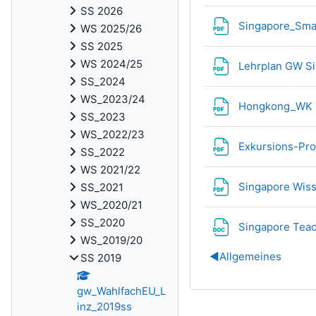
SS 2026
Singapore_Sma
WS 2025/26
SS 2025
WS 2024/25
Lehrplan GW S
SS_2024
WS_2023/24
Hongkong_WK
SS_2023
WS_2022/23
Exkursions-P
SS_2022
WS 2021/22
Singapore Wiss
SS_2021
WS_2020/21
SS_2020
Singapore Teac
WS_2019/20
◀︎
Allgemeines
SS 2019
gw_WahlfachEU_L
inz_2019ss