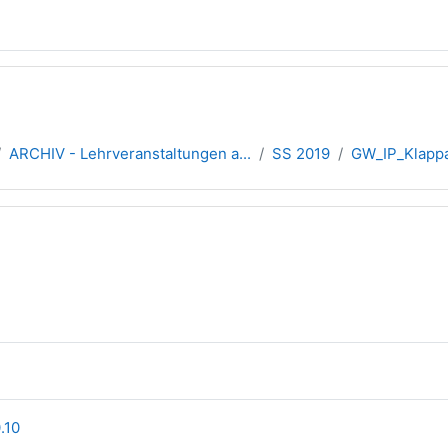
ARCHIV - Lehrveranstaltungen a...
SS 2019
GW_IP_Klapp
übersicht
i
Datei
o
Datei
0.10