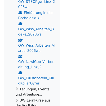
GW_STEOPgw_Linz_2
026ws
Einführung in die
Fachdidaktik...
GW_Wiss_Arbeiten_G
oeke_2026ws
GW_Wiss_Arbeiten_M
arso_2026ws
GW_NawiGeo_Vorber
eitung_Linz_2...
GW_EXDachstein_Klu
gKollerOyrer
Tagungen, Events
und Arbeitsge...
GW-Lernkurse aus
der Fortbildu...