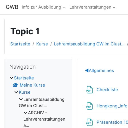
Zum Hauptinhalt
GWB
Info zur Ausbildung
Lehrveranstaltungen
Topic 1
Startseite
Kurse
Lehramtsausbildung GW im Clust...
Blöcke
Navigation überspringen
Navigation
Abschnitts
◀︎
Allgemeines
Startseite
Meine Kurse
Date
Checkliste
Kurse
Lehramtsausbildung
GW im Clust...
Hongkong_Inf
ARCHIV -
Lehrveranstaltungen
Präsentation_1
a...