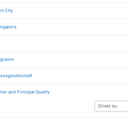
Datei
rt City
Datei
ingapore
Datei
Datei
rogramm
Datei
ensgesellschaft
Datei
her and Principal Quality