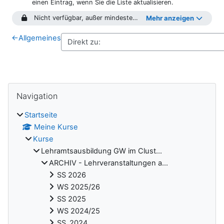
einen Eintrag, wenn Sie die Liste aktualisieren.
Nicht verfügbar, außer mindestens eine Bedingung ist erfüllt: Sie sind in
Mehr anzeigen
←
Allgemeines
Blöcke
Navigation überspringen
Navigation
Startseite
Meine Kurse
Kurse
Lehramtsausbildung GW im Clust...
ARCHIV - Lehrveranstaltungen a...
SS 2026
WS 2025/26
SS 2025
WS 2024/25
SS_2024