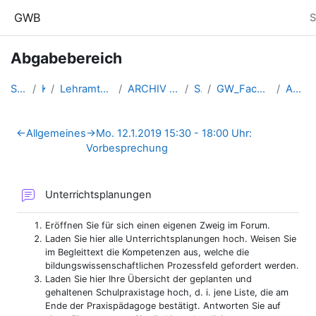
Zum Hauptinhalt
GWB
S
Abgabebereich
Startseite
Kurse
Lehramtsausbildung GW im Clust...
ARCHIV - Lehrveranstaltungen a...
SS 2019
GW_Fachpraktikum_Hebein_2019ss
Abgabebereich
Abschnittsübersicht
←
Allgemeines
→
Mo. 12.1.2019 15:30 - 18:00 Uhr:
Vorbesprechung
Forum
Unterrichtsplanungen
Eröffnen Sie für sich einen eigenen Zweig im Forum.
Laden Sie hier alle Unterrichtsplanungen hoch. Weisen Sie
im Begleittext die Kompetenzen aus, welche die
bildungswissenschaftlichen Prozessfeld gefordert werden.
Laden Sie hier Ihre Übersicht der geplanten und
gehaltenen Schulpraxistage hoch, d. i. jene Liste, die am
Ende der Praxispädagoge bestätigt. Antworten Sie auf