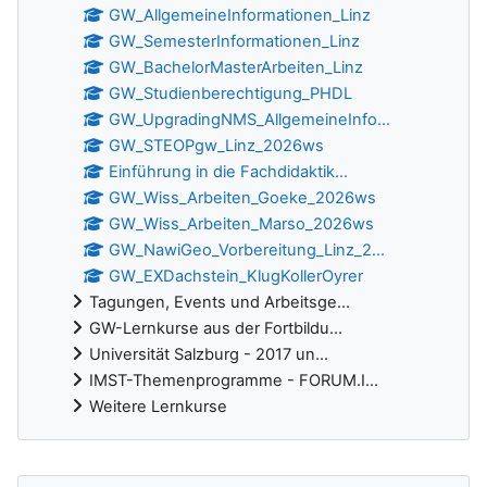
GW_AllgemeineInformationen_Linz
GW_SemesterInformationen_Linz
GW_BachelorMasterArbeiten_Linz
GW_Studienberechtigung_PHDL
GW_UpgradingNMS_AllgemeineInfo...
GW_STEOPgw_Linz_2026ws
Einführung in die Fachdidaktik...
GW_Wiss_Arbeiten_Goeke_2026ws
GW_Wiss_Arbeiten_Marso_2026ws
GW_NawiGeo_Vorbereitung_Linz_2...
GW_EXDachstein_KlugKollerOyrer
Tagungen, Events und Arbeitsge...
GW-Lernkurse aus der Fortbildu...
Universität Salzburg - 2017 un...
IMST-Themenprogramme - FORUM.I...
Weitere Lernkurse
Neue Aktivitäten überspringen