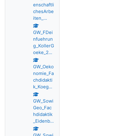
enschaftli
chesArbe
iten_...
GW_FDei
nfuehrun
g_KollerG
oeke_2...
GW_Oeko
nomie_Fa
chdidakti
k_Koeg...
GW_Sowi
Geo_Fac
hdidaktik
_Eidenb...
GW_Sowi