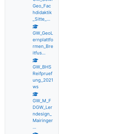
Geo_Fac
hdidaktik
_Sitte_...
GW_GeoL
ernplattfo
rmen_Bre
itfus...
GW_BHS
Reifpruef
ung_2021
ws
GW_M_F
DGW_Ler
ndesign_
Mairinger
...