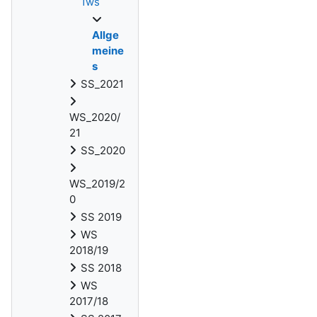
1ws
Allge
meine
s
SS_2021
WS_2020/
21
SS_2020
WS_2019/2
0
SS 2019
WS
2018/19
SS 2018
WS
2017/18