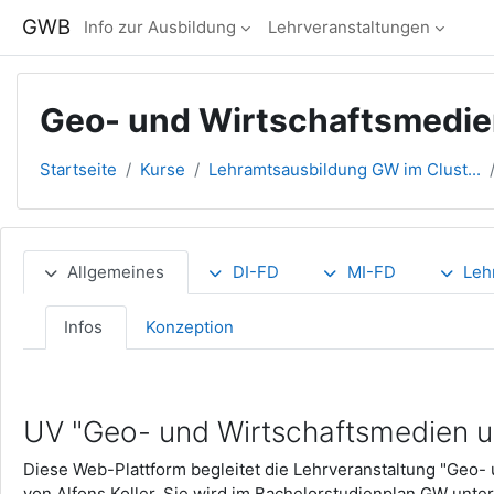
Zum Hauptinhalt
GWB
Info zur Ausbildung
Lehrveranstaltungen
Geo- und Wirtschaftsmedien
Startseite
Kurse
Lehramtsausbildung GW im Clust...
Abschnittsübersicht
Allgemeines
DI-FD
MI-FD
Leh
Infos
Konzeption
UV "Geo- und Wirtschaftsmedien un
Diese Web-Plattform begleitet die Lehrveranstaltung "Geo- 
von Alfons Koller. Sie wird im Bachelorstudienplan GW unte