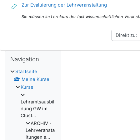
Link/URL
Zur Evaluierung der Lehrveranstaltung
Sie müssen im Lernkurs der fachwissenschaftlichen Veranst
Blöcke
Navigation überspringen
Navigation
Startseite
Meine Kurse
Kurse
Lehramtsausbil
dung GW im
Clust...
ARCHIV -
Lehrveransta
ltungen a...