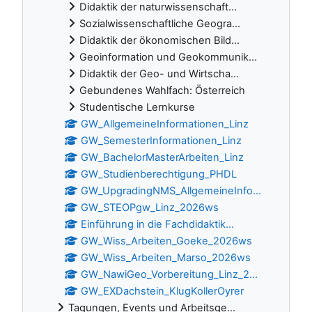
Didaktik der naturwissenschaft...
Sozialwissenschaftliche Geogra...
Didaktik der ökonomischen Bild...
Geoinformation und Geokommunik...
Didaktik der Geo- und Wirtscha...
Gebundenes Wahlfach: Österreich
Studentische Lernkurse
GW_AllgemeineInformationen_Linz
GW_SemesterInformationen_Linz
GW_BachelorMasterArbeiten_Linz
GW_Studienberechtigung_PHDL
GW_UpgradingNMS_AllgemeineInfo...
GW_STEOPgw_Linz_2026ws
Einführung in die Fachdidaktik...
GW_Wiss_Arbeiten_Goeke_2026ws
GW_Wiss_Arbeiten_Marso_2026ws
GW_NawiGeo_Vorbereitung_Linz_2...
GW_EXDachstein_KlugKollerOyrer
Tagungen, Events und Arbeitsge...