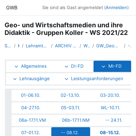
Zum Hauptinhalt
GWB
Sie sind als Gast angemeldet (
Anmelden
)
Geo- und Wirtschaftsmedien und ihre
Didaktik - Gruppen Koller - WS 2021/22
Startseite
Kurse
Lehramtsausbildung GW im Clust...
ARCHIV - Lehrveranstaltungen a...
WS 2021/22
GW_Geomedien_Fachdidaktik_2021ws
-- 08.12.
Abschnittsübersicht
Allgemeines
DI-FD
MI-FD
Lehrausgänge
Leistungsanforderungen
01-06.10.
02-13.10.
03-20.10.
04-27.10.
05-03.11.
WL-10.11.
06a-17.11.VM
06b-17.11.NM
-- 24.11.
07-01.12.
-- 08.12.
08-15.12.