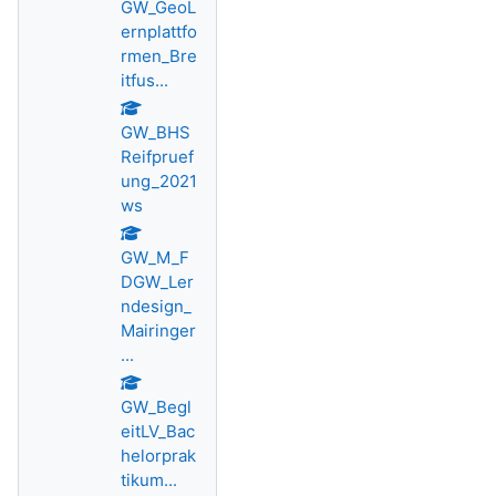
GW_GeoL
ernplattfo
rmen_Bre
itfus...
GW_BHS
Reifpruef
ung_2021
ws
GW_M_F
DGW_Ler
ndesign_
Mairinger
...
GW_Begl
eitLV_Bac
helorprak
tikum...