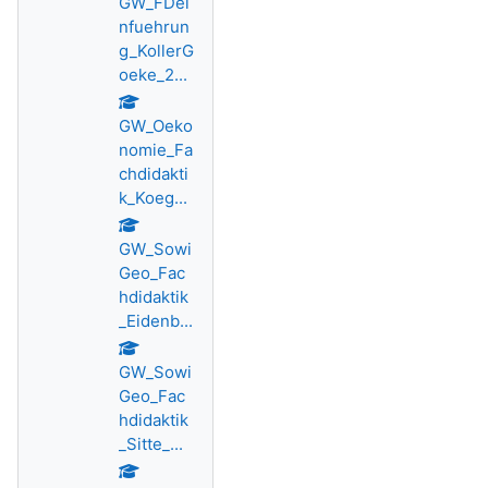
GW_FDei
nfuehrun
g_KollerG
oeke_2...
GW_Oeko
nomie_Fa
chdidakti
k_Koeg...
GW_Sowi
Geo_Fac
hdidaktik
_Eidenb...
GW_Sowi
Geo_Fac
hdidaktik
_Sitte_...