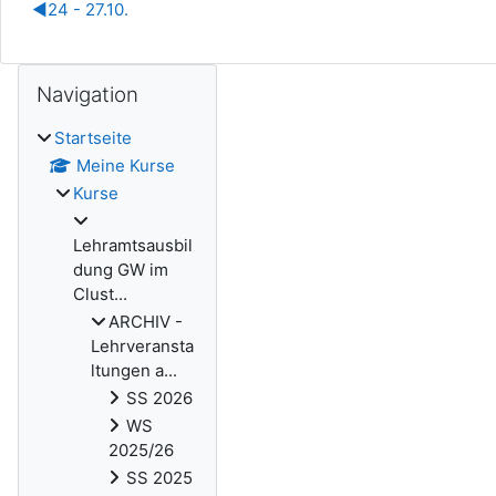
◀︎
24 - 27.10.
Blöcke
Navigation überspringen
Navigation
Startseite
Meine Kurse
Kurse
Lehramtsausbil
dung GW im
Clust...
ARCHIV -
Lehrveransta
ltungen a...
SS 2026
WS
2025/26
SS 2025