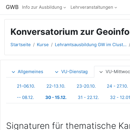
Zum Hauptinhalt
GWB
Info zur Ausbildung
Lehrveranstaltungen
Konversatorium zur Geoinfo
Startseite
Kurse
Lehramtsausbildung GW im Clust...
Abschnittsübersicht
Allgemeines
VU-Dienstag
VU-Mittwo
21-06.10.
22-13.10.
23-20.10.
24 - 27.10.
-- 08.12.
30 - 15.12.
31 - 22.12.
32 - 12.01
Signaturen für thematische Ka