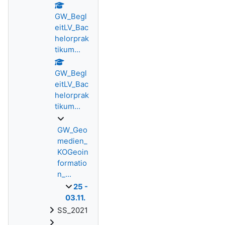
GW_Begl
eitLV_Bac
helorprak
tikum...
GW_Begl
eitLV_Bac
helorprak
tikum...
GW_Geo
medien_
KOGeoin
formatio
n_...
25 -
03.11.
SS_2021