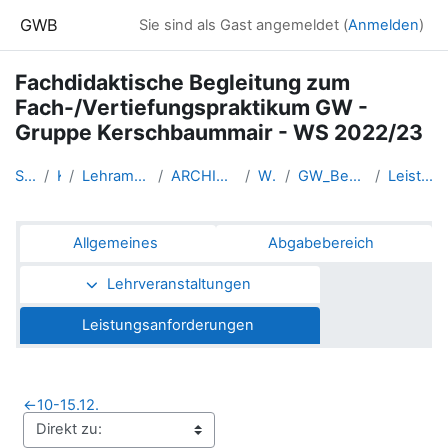
Zum Hauptinhalt
GWB
Sie sind als Gast angemeldet (
Anmelden
)
Fachdidaktische Begleitung zum
Fach-/Vertiefungspraktikum GW -
Gruppe Kerschbaummair - WS 2022/23
Startseite
Kurse
Lehramtsausbildung GW im Clust...
ARCHIV - Lehrveranstaltungen a...
WS_2022/23
GW_BegleitLV_Bachelorpraktikum...
Leistungsanforderungen
Abschnittsübersicht
Allgemeines
Abgabebereich
Lehrveranstaltungen
Leistungsanforderungen
←
10-15.12.