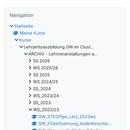
Blöcke
Navigation überspringen
Navigation
Startseite
Meine Kurse
Kurse
Lehramtsausbildung GW im Clust...
ARCHIV - Lehrveranstaltungen a...
SS 2026
WS 2025/26
SS 2025
WS 2024/25
SS_2024
WS_2023/24
SS_2023
WS_2022/23
GW_STEOPgw_Linz_2022ws
GW_FDeinfuehrung_KollerKerschb...