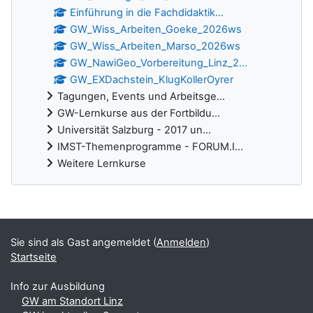
Einführung in die Fachdidaktik...
GW_Wiss_Arbeiten_Goeke_2026ws
GW_Wiss_Arbeiten_Marso_2026ws
GW_NawiGeo_Vorbereitung_Linz_2...
GW_EXDachstein_KlugKollerOyrer
Tagungen, Events und Arbeitsge...
GW-Lernkurse aus der Fortbildu...
Universität Salzburg - 2017 un...
IMST-Themenprogramme - FORUM.I...
Weitere Lernkurse
Ergänzungsblöcke
Sie sind als Gast angemeldet (
Anmelden
)
Startseite
Info zur Ausbildung
GW am Standort Linz