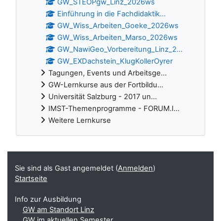
GW_STEOPgw_Linz_2026ws
Einführung in die Fachdidaktik...
GW_Wiss_Arbeiten_Goeke_2026ws
GW_Wiss_Arbeiten_Marso_2026ws
GW_NawiGeo_Vorbereitung_Linz_2...
GW_EXDachstein_KlugKollerOyrer
Tagungen, Events und Arbeitsge...
GW-Lernkurse aus der Fortbildu...
Universität Salzburg - 2017 un...
IMST-Themenprogramme - FORUM.I...
Weitere Lernkurse
Ergänzungsblöcke
Sie sind als Gast angemeldet (
Anmelden
)
Startseite
Info zur Ausbildung
GW am Standort Linz
GW im aktuellen Semester