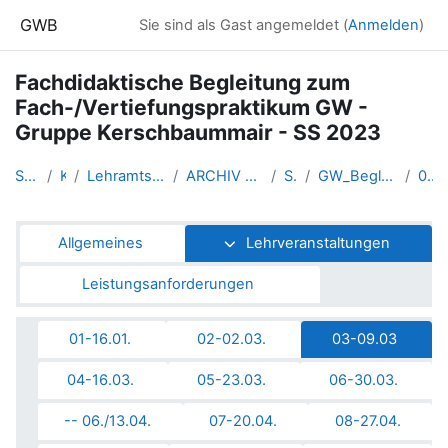
Zum Hauptinhalt
GWB
Sie sind als Gast angemeldet (
Anmelden
)
Fachdidaktische Begleitung zum
Fach-/Vertiefungspraktikum GW -
Gruppe Kerschbaummair - SS 2023
Startseite
Kurse
Lehramtsausbildung GW im Clust...
ARCHIV - Lehrveranstaltungen a...
SS_2023
GW_BegleitLV_Bachelorpraktikum...
03-09.03
Abschnittsübersicht
Allgemeines
Lehrveranstaltungen
Leistungsanforderungen
01-16.01.
02-02.03.
03-09.03
04-16.03.
05-23.03.
06-30.03.
-- 06./13.04.
07-20.04.
08-27.04.