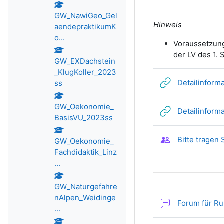
GW_NawiGeo_Gel
Hinweis
aendepraktikumK
o...
Voraussetzung
der LV des 1.
GW_EXDachstein
_KlugKoller_2023
Detailinform
ss
GW_Oekonomie_
Detailinform
BasisVU_2023ss
Bitte tragen
GW_Oekonomie_
Fachdidaktik_Linz
...
GW_Naturgefahre
nAlpen_Weidinge
Forum für R
...