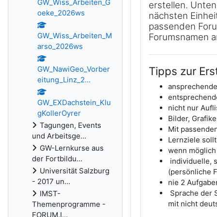
GW_Wiss_Arbeiten_G
erstellen. Unten
oeke_2026ws
nächsten Einhei
passenden Forum
GW_Wiss_Arbeiten_M
Forumsnamen a
arso_2026ws
GW_NawiGeo_Vorber
Tipps zur Ers
eitung_Linz_2...
ansprechende
entsprechende
GW_EXDachstein_Klu
nicht nur Auf
gKollerOyrer
Bilder, Grafik
Tagungen, Events
Mit passenden 
und Arbeitsge...
Lernziele soll
GW-Lernkurse aus
wenn möglich 
der Fortbildu...
individuelle,
Universität Salzburg
(persönliche 
- 2017 un...
nie 2 Aufgabe
Sprache der S
IMST-
mit nicht deu
Themenprogramme -
FORUM.I...