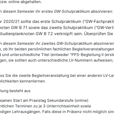
bzw. online abgehalten.
e in diesem Semester ihr erstes GW-Schulpraktikum absolvieren:
 2020/21 sollte das erste Schulpraktikum ("GW-Fachpraktik
oten GW B 7.1 sowie das zweite Schulpraktikum ("GW-Verti
Studienplanknoten GW B 7.2 verknüpft sein. Überprüfen Sie 
e in diesem Semester ihr zweites GW-Schulpraktikum absolvieren
e, ob Ihr beiden persönlichen fachlichen Begleitveranstaltung
d und unterschiedliche Titel (entweder "PPS-Begleitung II (ers
gen, sie sollten auch unterschiedliche LV-Nummern aufweisen; a
ass Sie die zweite Begleitveranstaltung bei einer anderen LV-L
lichkeiten kennenlernen.
ltung besteht aus
amen Start am Praxistag Sekundarstufe (online)
tlichen Terminen zu je 3 Unterrichtseinheit sowie
igen Lehrausgängen. Falls diese in Präsenz nicht möglich sind,