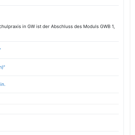
chulpraxis in GW ist der Abschluss des Moduls GWB 1,
Link/URL
"
Link/URL
m)"
Gruppenwahl
in.