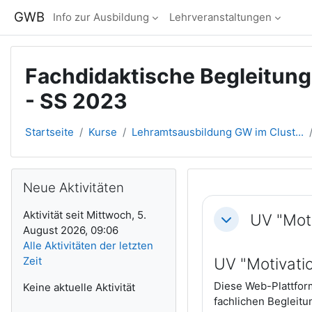
Zum Hauptinhalt
GWB
Info zur Ausbildung
Lehrveranstaltungen
Fachdidaktische Begleitun
- SS 2023
Startseite
Kurse
Lehramtsausbildung GW im Clust...
Blöcke
Neue Aktivitäten überspringen
Neue Aktivitäten
Abschnitts
Aktivität seit Mittwoch, 5.
UV "Moti
Einklappen
August 2026, 09:06
Alle Aktivitäten der letzten
Zeit
UV "Motivatio
Diese Web-Plattform
Keine aktuelle Aktivität
fachlichen Begleitu