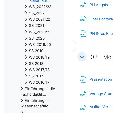
_Koller_Kersch...
PH Angaben 
WS_2022/23
SS_2022
Übersichtsbl
WS 2021/22
SS_2021
WS_2020/21
PH INfos Ent
SS_2020
WS_2019/20
SS 2019
02 - Mo.
WS 2018/19
Einklappen
SS 2018
WS 2017/18
SS 2017
Präsentatio
WS 2016/17
Einführung in die
Vorlage Stu
Fachdidaktik...
Einführung ins
wissenschaftlic...
Artikel Verm