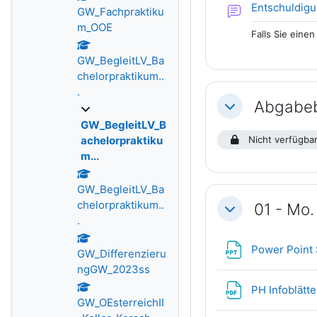
Entschuldig
GW_Fachpraktiku
m_OOE
Falls Sie eine
GW_BegleitLV_Ba
chelorpraktikum..
.
Abgabeb
Einklappen
GW_BegleitLV_B
achelorpraktiku
Nicht verfügbar
m...
GW_BegleitLV_Ba
chelorpraktikum..
01 - Mo
Einklappen
.
Power Point 
GW_Differenzieru
ngGW_2023ss
PH Infoblätte
GW_OEsterreichII