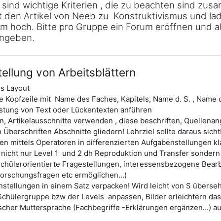
 sind wichtige Kriterien , die zu beachten sind zus
t den Artikel von Neeb zu Konstruktivismus und lad
 hoch. Bitte pro Gruppe ein Forum eröffnen und a
ngeben.
tellung von Arbeitsblättern
s Layout
 Kopfzeile mit Name des Faches, Kapitels, Name d. S. , Name d
listung von Text oder Lückentexten anführen
en, Artikelausschnitte verwenden , diese beschriften, Quellena
Überschriften Abschnitte gliedern! Lehrziel sollte daraus sicht
ten mittels Operatoren in differenzierten Aufgabenstellungen kla
nicht nur Level 1 und 2 dh Reproduktion und Transfer sondern
 schülerorientierte Fragestellungen, interessensbezogene Be
Forschungsfragen etc ermöglichen...)
nstellungen in einem Satz verpacken! Wird leicht von S überse
chülergruppe bzw der Levels anpassen, Bilder erleichtern das
tscher Muttersprache (Fachbegriffe -Erklärungen ergänzen...) a