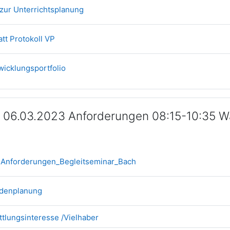
Datei
zur Unterrichtsplanung
Datei
att Protokoll VP
Datei
wicklungsportfolio
 06.03.2023 Anforderungen 08:15-10:35 Was
Datei
n Anforderungen_Begleitseminar_Bach
Datei
ndenplanung
Datei
ittlungsinteresse /Vielhaber