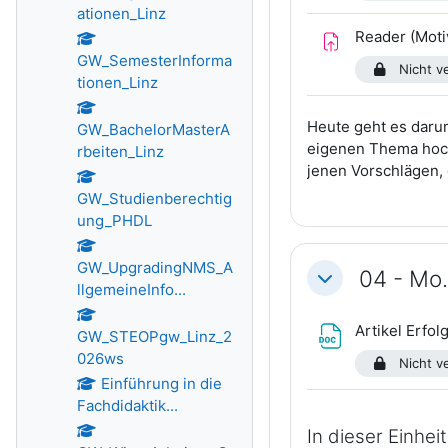
ationen_Linz
Reader (Motiv
GW_SemesterInforma
Nicht ve
tionen_Linz
Heute geht es darum
GW_BachelorMasterA
eigenen Thema hoch
rbeiten_Linz
jenen Vorschlägen, 
GW_Studienberechtig
ung_PHDL
GW_UpgradingNMS_A
04 - Mo.
Einklappen
llgemeineInfo...
Artikel Erfo
GW_STEOPgw_Linz_2
026ws
Nicht ve
Einführung in die
Fachdidaktik...
In dieser Einhe