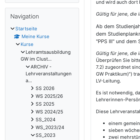
und wird auch dort 
Navigation überspringen
Gültig für jene, di
Navigation
Ab dem Studienjahr
Startseite
dem Studienplankn
Meine Kurse
"PPS III" und dem 
Kurse
Lehramtsausbildung
Gültig für jene, di
GW im Clust...
Überprüfen Sie bitt
ARCHIV -
7.2) zugeordnet sin
Lehrveranstaltungen
GW Praktikum)") tra
a...
LV-Leitung.
SS 2026
Es ist notwendig, d
WS 2025/26
Lehrerinnen-Persön
SS 2025
Diese Lehrveransta
WS 2024/25
SS_2024
einem gemeins
WS_2023/24
sieben wöchen
SS_2023
zwei mehrstünd