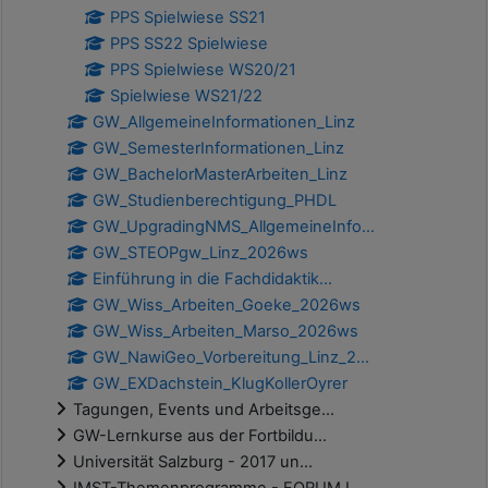
PPS Spielwiese SS21
PPS SS22 Spielwiese
PPS Spielwiese WS20/21
Spielwiese WS21/22
GW_AllgemeineInformationen_Linz
GW_SemesterInformationen_Linz
GW_BachelorMasterArbeiten_Linz
GW_Studienberechtigung_PHDL
GW_UpgradingNMS_AllgemeineInfo...
GW_STEOPgw_Linz_2026ws
Einführung in die Fachdidaktik...
GW_Wiss_Arbeiten_Goeke_2026ws
GW_Wiss_Arbeiten_Marso_2026ws
GW_NawiGeo_Vorbereitung_Linz_2...
GW_EXDachstein_KlugKollerOyrer
Tagungen, Events und Arbeitsge...
GW-Lernkurse aus der Fortbildu...
Universität Salzburg - 2017 un...