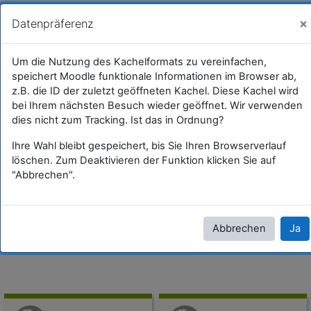
Zum Hauptinhalt
GWB
Sie sind als Gast angemeldet (
Anmelden
)
×
Datenpräferenz
PPS III - Niklas Hackl
Um die Nutzung des Kachelformats zu vereinfachen,
speichert Moodle funktionale Informationen im Browser ab,
Startseite
Kurse
Lehramtsausbildung GW im Clust...
Studentische Lernkurse
PPS-Begleitung PD SS 2024
z.B. die ID der zuletzt geöffneten Kachel. Diese Kachel wird
bei Ihrem nächsten Besuch wieder geöffnet. Wir verwenden
dies nicht zum Tracking. Ist das in Ordnung?
Ihre Wahl bleibt gespeichert, bis Sie Ihren Browserverlauf
löschen. Zum Deaktivieren der Funktion klicken Sie auf
PPS III - Niklas Hackl
"Abbrechen".
Dieser Lernkurs beinhaltet die Materialien für die
Fachdidaktische Begleitung zum Bachelorpraktikum GW.
Abbrechen
Ja