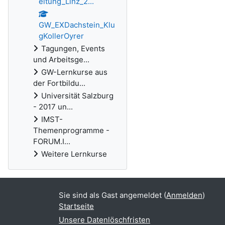
eitung_Linz_2...
GW_EXDachstein_Klu
gKollerOyrer
Tagungen, Events
und Arbeitsge...
GW-Lernkurse aus
der Fortbildu...
Universität Salzburg
- 2017 un...
IMST-
Themenprogramme -
FORUM.I...
Weitere Lernkurse
Sie sind als Gast angemeldet (
Anmelden
)
Startseite
Unsere Datenlöschfristen