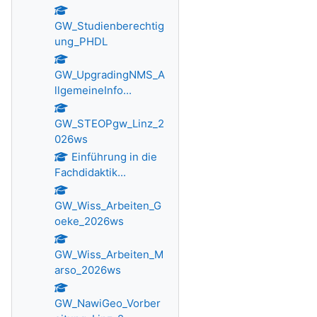
GW_Studienberechtig
ung_PHDL
GW_UpgradingNMS_A
llgemeineInfo...
GW_STEOPgw_Linz_2
026ws
Einführung in die
Fachdidaktik...
GW_Wiss_Arbeiten_G
oeke_2026ws
GW_Wiss_Arbeiten_M
arso_2026ws
GW_NawiGeo_Vorber