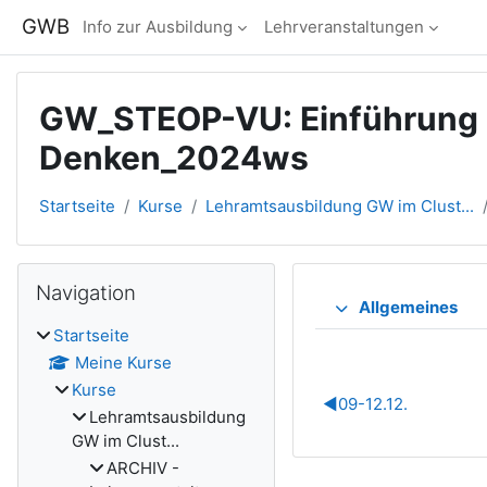
Zum Hauptinhalt
GWB
Info zur Ausbildung
Lehrveranstaltungen
GW_STEOP-VU: Einführung i
Denken_2024ws
Startseite
Kurse
Lehramtsausbildung GW im Clust...
Blöcke
Navigation überspringen
Navigation
Abschnitts
Allgemeines
Startseite
Meine Kurse
Kurse
◀︎
09-12.12.
Lehramtsausbildung
GW im Clust...
ARCHIV -