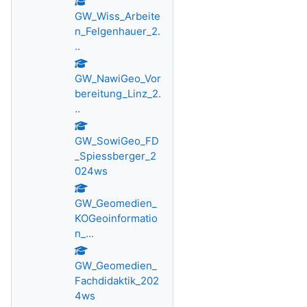
GW_Wiss_Arbeite
n_Felgenhauer_2.
..
GW_NawiGeo_Vor
bereitung_Linz_2.
..
GW_SowiGeo_FD
_Spiessberger_2
024ws
GW_Geomedien_
KOGeoinformatio
n_...
GW_Geomedien_
Fachdidaktik_202
4ws