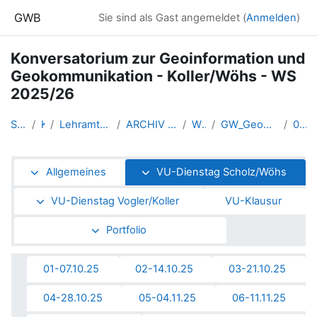
Zum Hauptinhalt
GWB
Sie sind als Gast angemeldet (
Anmelden
)
Konversatorium zur Geoinformation und
Geokommunikation - Koller/Wöhs - WS
2025/26
Startseite
Kurse
Lehramtsausbildung GW im Clust...
ARCHIV - Lehrveranstaltungen a...
WS 2025/26
GW_Geomedien_KOGeoinformation_...
08-25.11.25
Abschnittsübersicht
Allgemeines
VU-Dienstag Scholz/Wöhs
VU-Dienstag Vogler/Koller
VU-Klausur
Portfolio
01-07.10.25
02-14.10.25
03-21.10.25
04-28.10.25
05-04.11.25
06-11.11.25