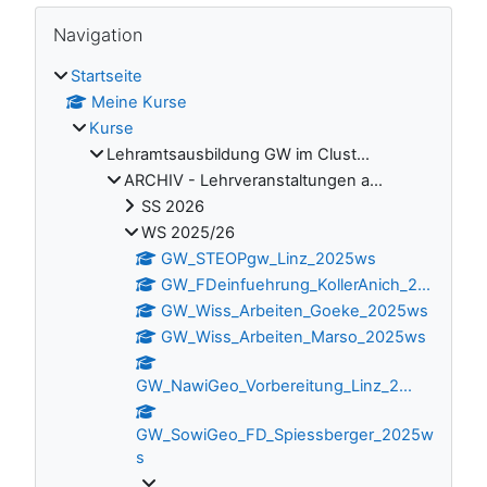
Blöcke
Navigation überspringen
Navigation
Startseite
Meine Kurse
Kurse
Lehramtsausbildung GW im Clust...
ARCHIV - Lehrveranstaltungen a...
SS 2026
WS 2025/26
GW_STEOPgw_Linz_2025ws
GW_FDeinfuehrung_KollerAnich_2...
GW_Wiss_Arbeiten_Goeke_2025ws
GW_Wiss_Arbeiten_Marso_2025ws
GW_NawiGeo_Vorbereitung_Linz_2...
GW_SowiGeo_FD_Spiessberger_2025w
s