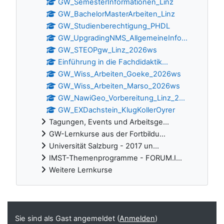
GW_SemesterInformationen_Linz
GW_BachelorMasterArbeiten_Linz
GW_Studienberechtigung_PHDL
GW_UpgradingNMS_AllgemeineInfo...
GW_STEOPgw_Linz_2026ws
Einführung in die Fachdidaktik...
GW_Wiss_Arbeiten_Goeke_2026ws
GW_Wiss_Arbeiten_Marso_2026ws
GW_NawiGeo_Vorbereitung_Linz_2...
GW_EXDachstein_KlugKollerOyrer
Tagungen, Events und Arbeitsge...
GW-Lernkurse aus der Fortbildu...
Universität Salzburg - 2017 un...
IMST-Themenprogramme - FORUM.I...
Weitere Lernkurse
Ergänzungsblöcke
Sie sind als Gast angemeldet (
Anmelden
)