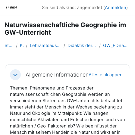
Zum Hauptinhalt
GWB
Sie sind als Gast angemeldet (
Anmelden
)
Naturwissenschaftliche Geographie im
GW-Unterricht
Startseite
Kurse
Lehramtsausbildung GW im Clust...
Didaktik der naturwissenschaft...
GW_FDnawiGeo_GWUnterricht
Abschnittsübersicht
Allgemeine Informationen
Alles einklappen
Einklappen
Themen, Phänomene und Prozesse der
naturwissenschaftlichen Geographie werden an
verschiedenen Stellen des GW-Unterrichts betrachtet.
Immer steht der Mensch in der Wechselbeziehung zu
Natur und Ökologie im Mittelpunkt: Wie hängen
menschliche Aktivitäten und Entscheidungen auch von
natürlichen / Geo-Faktoren ab? Wie beeinflusst der
Mensch mit seinem Handeln die Natur und wirkt er in