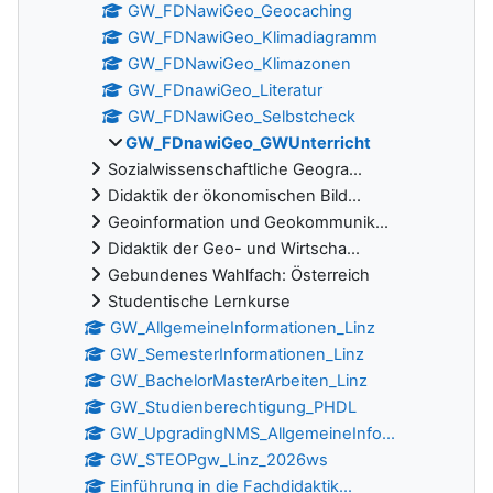
GW_FDNawiGeo_Geocaching
GW_FDNawiGeo_Klimadiagramm
GW_FDNawiGeo_Klimazonen
GW_FDnawiGeo_Literatur
GW_FDNawiGeo_Selbstcheck
GW_FDnawiGeo_GWUnterricht
Sozialwissenschaftliche Geogra...
Didaktik der ökonomischen Bild...
Geoinformation und Geokommunik...
Didaktik der Geo- und Wirtscha...
Gebundenes Wahlfach: Österreich
Studentische Lernkurse
GW_AllgemeineInformationen_Linz
GW_SemesterInformationen_Linz
GW_BachelorMasterArbeiten_Linz
GW_Studienberechtigung_PHDL
GW_UpgradingNMS_AllgemeineInfo...
GW_STEOPgw_Linz_2026ws
Einführung in die Fachdidaktik...