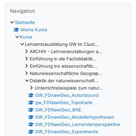
Blöcke
Navigation überspringen
Navigation
Startseite
Meine Kurse
Kurse
Lehramtsausbildung GW im Clust...
ARCHIV - Lehrveranstaltungen a...
Einführung in die Fachdidaktik...
Einführung ins wissenschaftlic...
Naturwissenschaftliche Geograp...
Didaktik der naturwissenschaft...
Unterrichtsbeispiele zum natur...
GW_FDnawiGeo_Actionbound
gw_FDNawiGeo_TopoKarte
GW_FDNawiGeo_BNE
GW_FDnawiGeo_ModelleHypothesen
GW_FDNawiGeo_Lernendenperspektive
GW_FDnawiGeo_Experimente