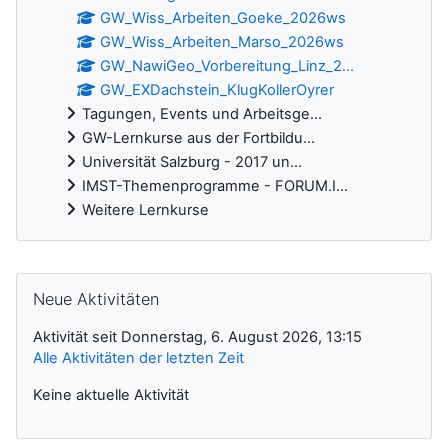
GW_Wiss_Arbeiten_Goeke_2026ws
GW_Wiss_Arbeiten_Marso_2026ws
GW_NawiGeo_Vorbereitung_Linz_2...
GW_EXDachstein_KlugKollerOyrer
Tagungen, Events und Arbeitsge...
GW-Lernkurse aus der Fortbildu...
Universität Salzburg - 2017 un...
IMST-Themenprogramme - FORUM.I...
Weitere Lernkurse
Ergänzungsblöcke
Neue Aktivitäten überspringen
Neue Aktivitäten
Aktivität seit Donnerstag, 6. August 2026, 13:15
Alle Aktivitäten der letzten Zeit
Keine aktuelle Aktivität