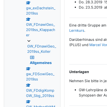
Do. 28.3.2019 15
Do. 23.5.2019 ab
gw_exDachstein_
2019ss
GW_FDnawiGeo_
Eine dritte Gruppe am
2019ss_Klappach
Lernkurs
.
er
Darüberhinaus sind al
(PLUS) und
Marcel Vo
GW_FDnawiGeo_
2019ss_Koller
Allgemeines
Unterlagen
gw_FDSowiGeo_
2019ss
Nehmen Sie bitte in je
GW-Lehrpläne de
GW_FDdigiKomp
Synopsen der Au
GW_Sbg_2019ss
GW_MethodikNM