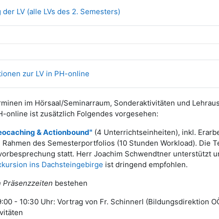
Link/URL
 der LV (alle LVs des 2. Semesters)
Link/URL
ionen zur LV in PH-online
minen im Hörsaal/Seminarraum, Sonderaktivitäten und Lehrau
H-online ist zusätzlich Folgendes vorgesehen:
eocaching & Actionbound"
(4 Unterrichtseinheiten), inkl. Erarb
 Rahmen des Semesterportfolios (10 Stunden Workload). Die Te
vorbesprechung statt. Herr Joachim Schwendtner unterstützt u
xkursion ins Dachsteingebirge
ist dringend empfohlen.
 Präsenzzeiten
bestehen
:00 - 10:30 Uhr: Vortrag von Fr. Schinnerl (Bildungsdirektion 
vitäten