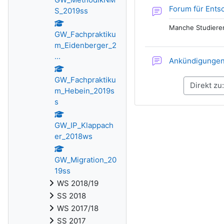
Forum für Ent
S_2019ss
Manche Studierend
GW_Fachpraktiku
m_Eidenberger_2
...
Ankündigunge
GW_Fachpraktiku
m_Hebein_2019s
s
GW_IP_Klappach
er_2018ws
GW_Migration_20
19ss
WS 2018/19
SS 2018
WS 2017/18
SS 2017