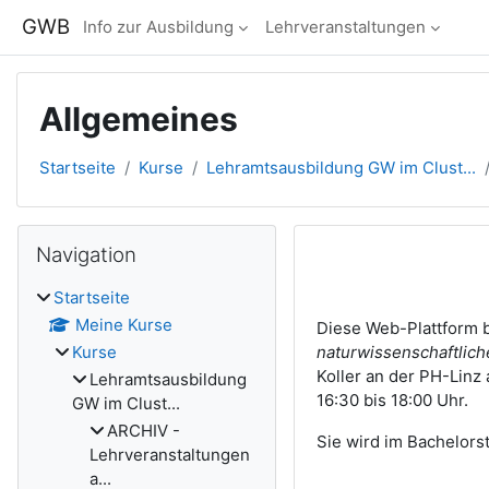
Zum Hauptinhalt
GWB
Info zur Ausbildung
Lehrveranstaltungen
Allgemeines
Startseite
Kurse
Lehramtsausbildung GW im Clust...
Blöcke
Navigation überspringen
Navigation
Abschnitts
Startseite
Meine Kurse
Diese Web-Plattform b
naturwissenschaftlic
Kurse
Koller an der PH-Linz
Lehramtsausbildung
16:30 bis 18:00 Uhr.
GW im Clust...
ARCHIV -
Sie wird im Bachelors
Lehrveranstaltungen
a...