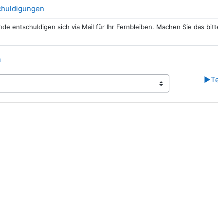
schuldigungen
e entschuldigen sich via Mail für Ihr Fernbleiben. Machen Sie das bitt
Forum
n
▶︎
Te