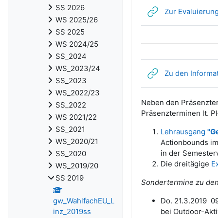
SS 2026
Zur Evaluierung
WS 2025/26
SS 2025
WS 2024/25
SS_2024
WS_2023/24
Zu den Informat
SS_2023
WS_2022/23
Neben den Präsenzter
SS_2022
Präsenzterminen lt. P
WS 2021/22
SS_2021
Lehrausgang
"G
WS_2020/21
Actionbounds im
in der Semester
SS_2020
Die dreitägige
E
WS_2019/20
SS 2019
Sondertermine zu den
Do. 21.3.2019 09
gw_WahlfachEU_L
bei Outdoor-Akti
inz_2019ss