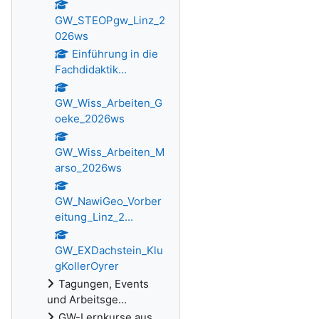
GW_STEOPgw_Linz_2
026ws
Einführung in die
Fachdidaktik...
GW_Wiss_Arbeiten_G
oeke_2026ws
GW_Wiss_Arbeiten_M
arso_2026ws
GW_NawiGeo_Vorber
eitung_Linz_2...
GW_EXDachstein_Klu
gKollerOyrer
Tagungen, Events
und Arbeitsge...
GW-Lernkurse aus