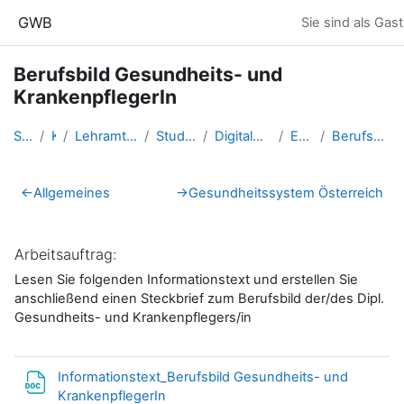
Zum Hauptinhalt
GWB
Sie sind als Gas
Berufsbild Gesundheits- und
KrankenpflegerIn
Startseite
Kurse
Lehramtsausbildung GW im Clust...
Studentische Lernkurse
Digitale Grundbildung - Salzbu...
Eder.Eva-Maria
Berufsbild Gesundheits- und Kr...
Abschnittsübersicht
←
Allgemeines
→
Gesundheitssystem Österreich
Arbeitsauftrag:
Lesen Sie folgenden Informationstext und erstellen Sie
anschließend einen Steckbrief zum Berufsbild der/des Dipl.
Gesundheits- und Krankenpflegers/in
Informationstext_Berufsbild Gesundheits- und
Datei
KrankenpflegerIn