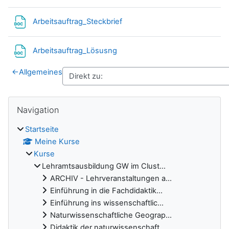
Datei
Arbeitsauftrag_Steckbrief
Datei
Arbeitsauftrag_Lösusng
←
Allgemeines
Blöcke
Navigation überspringen
Navigation
Startseite
Meine Kurse
Kurse
Lehramtsausbildung GW im Clust...
ARCHIV - Lehrveranstaltungen a...
Einführung in die Fachdidaktik...
Einführung ins wissenschaftlic...
Naturwissenschaftliche Geograp...
Didaktik der naturwissenschaft...