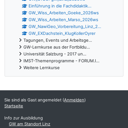
Einführung in die Fachdidaktik...
GW_Wiss_Arbeiten_Goeke_2026ws
GW_Wiss_Arbeiten_Marso_2026ws
GW_NawiGeo_Vorbereitung_Linz_2...
GW_EXDachstein_KlugKollerOyrer
Tagungen, Events und Arbeitsge...
GW-Lernkurse aus der Fortbildu...
Universität Salzburg - 2017 un...
IMST-Themenprogramme - FORUM.I...
Weitere Lernkurse
Ergänzungsblöcke
Sie sind als Gast angemeldet (
Anmelden
)
Startseite
Info zur Ausbildung
GW am Standort Linz