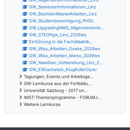
GW_AllgemeineInformationen_Linz
GW_SemesterInformationen_Linz
GW_BachelorMasterArbeiten_Linz
GW_Studienberechtigung_PHDL
GW_UpgradingNMS_AllgemeineInfo...
GW_STEOPgw_Linz_2026ws
Einführung in die Fachdidaktik...
GW_Wiss_Arbeiten_Goeke_2026ws
GW_Wiss_Arbeiten_Marso_2026ws
GW_NawiGeo_Vorbereitung_Linz_2...
GW_EXDachstein_KlugKollerOyrer
Tagungen, Events und Arbeitsge...
GW-Lernkurse aus der Fortbildu...
Universität Salzburg - 2017 un...
IMST-Themenprogramme - FORUM.I...
Weitere Lernkurse
Ergänzungsblöcke