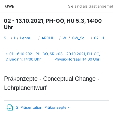
Zum Hauptinhalt
GWB
Sie sind als Gast angemel
02 - 13.10.2021, PH-OÖ, HU 5.3, 14:00
Uhr
Startseite
Kurse
Lehramtsausbildung GW im Clust...
ARCHIV - Lehrveranstaltungen a...
WS 2021/22
GW_SowiGeo_Fachdidaktik_Eidenb...
02 - 13.10.2021, PH-OÖ, HU 5.3...
Abschnittsübersicht
←
01 - 6.10.2021, PH-OÖ, SR
→
03 - 20.10.2021, PH-OÖ,
7, Beginn: 14:00 Uhr
Physik-Hörsaal, 14:00 Uhr
Präkonzepte - Conceptual Change -
Lehrplanentwurf
Datei
2. Präsentation: Präkonzepte - ...