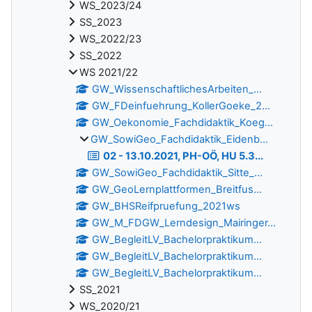
WS_2023/24
SS_2023
WS_2022/23
SS_2022
WS 2021/22
GW_WissenschaftlichesArbeiten_...
GW_FDeinfuehrung_KollerGoeke_2...
GW_Oekonomie_Fachdidaktik_Koeg...
GW_SowiGeo_Fachdidaktik_Eidenb...
02 - 13.10.2021, PH-OÖ, HU 5.3...
GW_SowiGeo_Fachdidaktik_Sitte_...
GW_GeoLernplattformen_Breitfus...
GW_BHSReifpruefung_2021ws
GW_M_FDGW_Lerndesign_Mairinger...
GW_BegleitLV_Bachelorpraktikum...
GW_BegleitLV_Bachelorpraktikum...
GW_BegleitLV_Bachelorpraktikum...
SS_2021
WS_2020/21