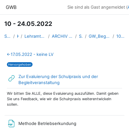
Zum Hauptinhalt
GWB
Sie sind als Gast angemeldet (
10 - 24.05.2022
Startseite
Kurse
Lehramtsausbildung GW im Clust...
ARCHIV - Lehrveranstaltungen a...
SS_2022
GW_BegleitLV_Bachelorpraktikum...
10 - 24.05.2022
Abschnittsübersicht
←
17.05.2022 - keine LV
Hervorgehoben
Zur Evaluierung der Schulpraxis und der
Link/URL
Begleitveranstaltung
Wir bitten Sie ALLE, diese Evaluierung auszufüllen. Damit geben
Sie uns Feedback, wie wir die Schulrpraxis weiterentwickeln
sollen.
Datei
Methode Betriebserkundung