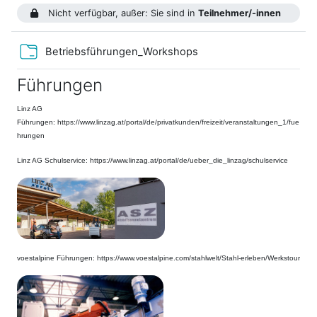
Nicht verfügbar, außer: Sie sind in
Teilnehmer/-innen
Verzeichnis
Betriebsführungen_Workshops
Führungen
Linz AG
Führungen: https://www.linzag.at/portal/de/privatkunden/freizeit/veranstaltungen_1/fue
hrungen
Linz AG Schulservice: https://www.linzag.at/portal/de/ueber_die_linzag/schulservice
voestalpine Führungen: https://www.voestalpine.com/stahlwelt/Stahl-erleben/Werkstour