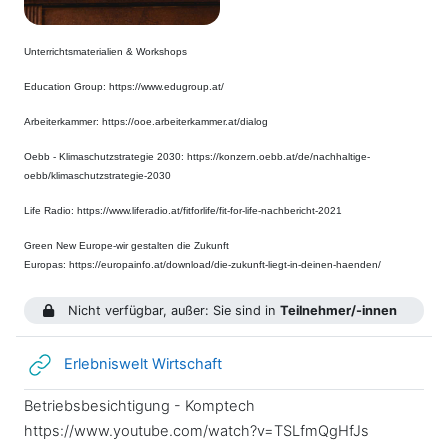
Unterrichtsmaterialien & Workshops
Education Group: https://www.edugroup.at/
Arbeiterkammer: https://ooe.arbeiterkammer.at/dialog
Oebb - Klimaschutzstrategie 2030: https://konzern.oebb.at/de/nachhaltige-
oebb/klimaschutzstrategie-2030
Life Radio: https://www.liferadio.at/fitforlife/fit-for-life-nachbericht-2021
Green New Europe-wir gestalten die Zukunft
Europas: https://europainfo.at/download/die-zukunft-liegt-in-deinen-haenden/
Nicht verfügbar, außer: Sie sind in
Teilnehmer/-innen
Link/URL
Erlebniswelt Wirtschaft
Betriebsbesichtigung - Komptech
https://www.youtube.com/watch?v=TSLfmQgHfJs