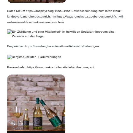
Rotes Kreuz: https://docplayer.org/195594955-Betriebserkundung-zum-roten-kreuz-
landesverband-oberoesterreich.html https://www.roteskreuz.at/oberoesterreich/ich-will-
mehr-wissen/das-rote-kreuz-an-der-schule
Bergkräuter: https://www.bergkraeuter.at/cms/6-betriebsfuehrungen
Pankrazhofer: https://www.pankrazhofer.at/erleben/fuehrungen/