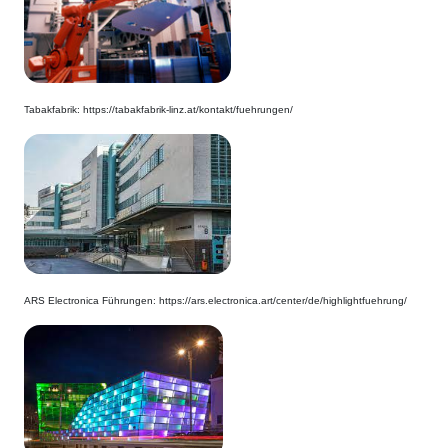
Tabakfabrik: https://tabakfabrik-linz.at/kontakt/fuehrungen/
ARS Electronica Führungen: https://ars.electronica.art/center/de/highlightfuehrung/