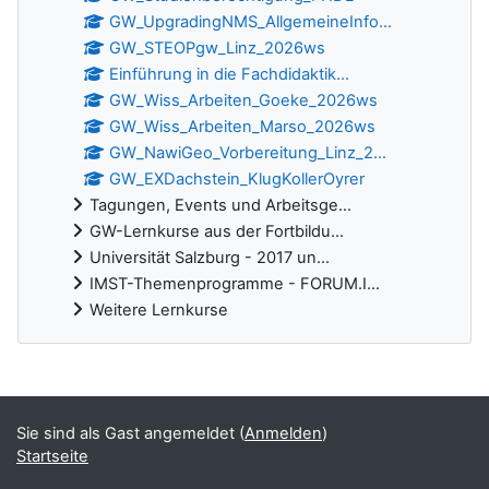
GW_UpgradingNMS_AllgemeineInfo...
GW_STEOPgw_Linz_2026ws
Einführung in die Fachdidaktik...
GW_Wiss_Arbeiten_Goeke_2026ws
GW_Wiss_Arbeiten_Marso_2026ws
GW_NawiGeo_Vorbereitung_Linz_2...
GW_EXDachstein_KlugKollerOyrer
Tagungen, Events und Arbeitsge...
GW-Lernkurse aus der Fortbildu...
Universität Salzburg - 2017 un...
IMST-Themenprogramme - FORUM.I...
Weitere Lernkurse
Ergänzungsblöcke
Sie sind als Gast angemeldet (
Anmelden
)
Startseite