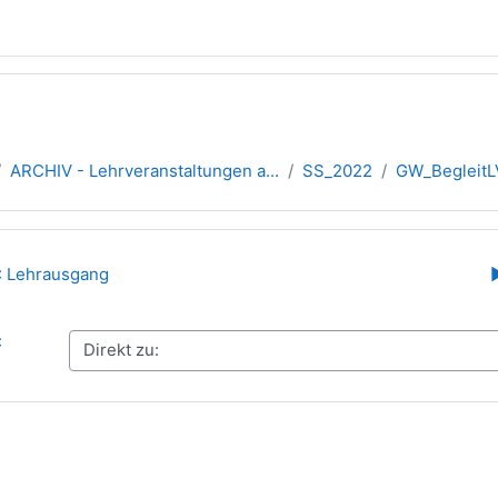
ARCHIV - Lehrveranstaltungen a...
SS_2022
GW_BegleitLV
übersicht
2: Lehrausgang
: