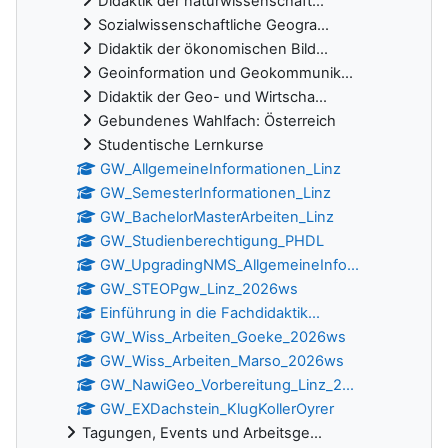
Didaktik der naturwissenschaft...
Sozialwissenschaftliche Geogra...
Didaktik der ökonomischen Bild...
Geoinformation und Geokommunik...
Didaktik der Geo- und Wirtscha...
Gebundenes Wahlfach: Österreich
Studentische Lernkurse
GW_AllgemeineInformationen_Linz
GW_SemesterInformationen_Linz
GW_BachelorMasterArbeiten_Linz
GW_Studienberechtigung_PHDL
GW_UpgradingNMS_AllgemeineInfo...
GW_STEOPgw_Linz_2026ws
Einführung in die Fachdidaktik...
GW_Wiss_Arbeiten_Goeke_2026ws
GW_Wiss_Arbeiten_Marso_2026ws
GW_NawiGeo_Vorbereitung_Linz_2...
GW_EXDachstein_KlugKollerOyrer
Tagungen, Events und Arbeitsge...