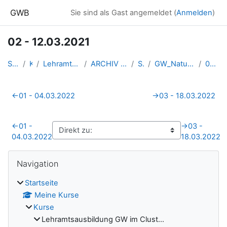
Zum Hauptinhalt
GWB
Sie sind als Gast angemeldet (
Anmelden
)
02 - 12.03.2021
Startseite
Kurse
Lehramtsausbildung GW im Clust...
ARCHIV - Lehrveranstaltungen a...
SS_2022
GW_NaturgefahrenAlpen_Weidinge...
02 - 12.03.2021
Abschnittsübersicht
←
01 - 04.03.2022
→
03 - 18.03.2022
←
01 -
→
03 -
04.03.2022
18.03.2022
Blöcke
Navigation überspringen
Navigation
Startseite
Meine Kurse
Kurse
Lehramtsausbildung GW im Clust...