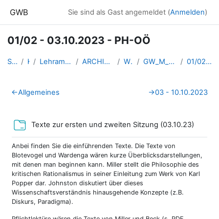
Zum Hauptinhalt
GWB
Sie sind als Gast angemeldet (
Anmelden
)
01/02 - 03.10.2023 - PH-OÖ
Startseite
Kurse
Lehramtsausbildung GW im Clust...
ARCHIV - Lehrveranstaltungen a...
WS_2023/24
GW_M_DisziplingeschichteGeogra...
01/02 - 03.10.2023 - PH-OÖ
Abschnittsübersicht
←
Allgemeines
→
03 - 10.10.2023
Verzeic
Texte zur ersten und zweiten Sitzung (03.10.23)
Anbei finden Sie die einführenden Texte. Die Texte von
Blotevogel und Wardenga wären kurze Überblicksdarstellungen,
mit denen man beginnen kann. Miller stellt die Philosophie des
kritischen Rationalismus in seiner Einleitung zum Werk von Karl
Popper dar. Johnston diskutiert über dieses
Wissenschaftsverständnis hinausgehende Konzepte (z.B.
Diskurs, Paradigma).
Pflichtlektüre wären die Texte von Miller und Beck (s. PDF