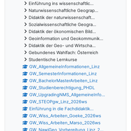
Einführung ins wissenschaftlic...
Naturwissenschaftliche Geograp...
Didaktik der naturwissenschaft...
Sozialwissenschaftliche Geogra...
Didaktik der ökonomischen Bild...
Geoinformation und Geokommunik...
Didaktik der Geo- und Wirtscha...
Gebundenes Wahlfach: Österreich
Studentische Lernkurse
GW_AllgemeineInformationen_Linz
GW_SemesterInformationen_Linz
GW_BachelorMasterArbeiten_Linz
GW_Studienberechtigung_PHDL
GW_UpgradingNMS_AllgemeineInfo...
GW_STEOPgw_Linz_2026ws
Einführung in die Fachdidaktik...
GW_Wiss_Arbeiten_Goeke_2026ws
GW_Wiss_Arbeiten_Marso_2026ws
GW_NawiGeo_Vorbereitung_Linz_2...