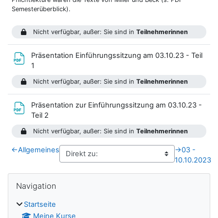
Semesterüberblick).
Nicht verfügbar, außer: Sie sind in
Teilnehmerinnen
Präsentation Einführungssitzung am 03.10.23 - Teil
Datei
1
Nicht verfügbar, außer: Sie sind in
Teilnehmerinnen
Präsentation zur Einführungssitzung am 03.10.23 -
Datei
Teil 2
Nicht verfügbar, außer: Sie sind in
Teilnehmerinnen
←
Allgemeines
→
03 -
10.10.2023
Blöcke
Navigation überspringen
Navigation
Startseite
Meine Kurse