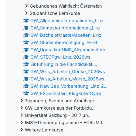
Gebundenes Wahlfach: Österreich
Studentische Lernkurse
GW_AllgemeineInformationen_Linz
GW_SemesterInformationen_Linz
GW_BachelorMasterArbeiten_Linz
GW_Studienberechtigung_PHDL
GW_UpgradingNMS_AllgemeineInfo...
GW_STEOPgw_Linz_2026ws
Einführung in die Fachdidaktik...
GW_Wiss_Arbeiten_Goeke_2026ws
GW_Wiss_Arbeiten_Marso_2026ws
GW_NawiGeo_Vorbereitung_Linz_2...
GW_EXDachstein_KlugKollerOyrer
Tagungen, Events und Arbeitsge...
GW-Lernkurse aus der Fortbildu...
Universität Salzburg - 2017 un...
IMST-Themenprogramme - FORUM.I...
Weitere Lernkurse