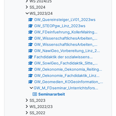
WS 2024/25
SS_2024
WS_2023/24
GW_Quereinsteiger_LV01_2023ws
GW_STEOPgw_Linz_2023ws
GW_FDeinfuehrung_KollerMairing...
GW_WissenschaftlichesArbeiten_...
GW_WissenschaftlichesArbeiten_...
GW_NawiGeo_Vorbereitung_Linz_2...
Fachdidaktik der sozialwissens...
GW_SowiGeo_Fachdidaktik_Sitte_...
GW_Oekonomie_Oekonomia_Reiting...
GW_Oekonomie_Fachdidaktik_Linz...
GW_Geomedien_KOGeoinformation_...
GW_M_FDseminar_Unterrichtsfors...
Seminararbeit
SS_2023
WS_2022/23
SS_2022