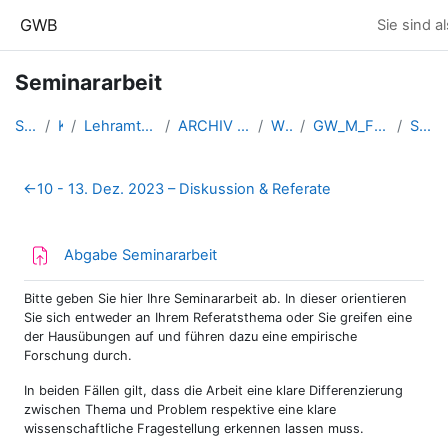
Zum Hauptinhalt
GWB
Sie sind a
Seminararbeit
Startseite
Kurse
Lehramtsausbildung GW im Clust...
ARCHIV - Lehrveranstaltungen a...
WS_2023/24
GW_M_FDseminar_Unterrichtsfors...
Seminararbeit
Abschnittsübersicht
←
10 - 13. Dez. 2023 – Diskussion & Referate
Aufgabe
Abgabe Seminararbeit
Bitte geben Sie hier Ihre Seminararbeit ab. In dieser orientieren
Sie sich entweder an Ihrem Referatsthema oder Sie greifen eine
der Hausübungen auf und führen dazu eine empirische
Forschung durch.
In beiden Fällen gilt, dass die Arbeit eine klare Differenzierung
zwischen Thema und Problem respektive eine klare
wissenschaftliche Fragestellung erkennen lassen muss.