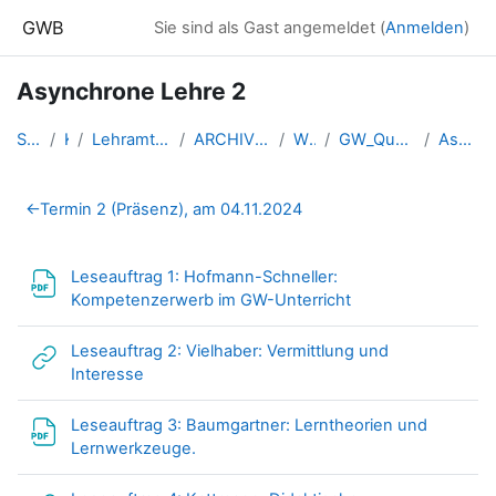
Zum Hauptinhalt
GWB
Sie sind als Gast angemeldet (
Anmelden
)
Asynchrone Lehre 2
Startseite
Kurse
Lehramtsausbildung GW im Clust...
ARCHIV - Lehrveranstaltungen a...
WS_2023/24
GW_Quereinsteiger_LV01_2023ws
Asynchrone Lehre 2
Abschnittsübersicht
←
Termin 2 (Präsenz), am 04.11.2024
Leseauftrag 1: Hofmann-Schneller:
Datei
Kompetenzerwerb im GW-Unterricht
Leseauftrag 2: Vielhaber: Vermittlung und
Link/URL
Interesse
Leseauftrag 3: Baumgartner: Lerntheorien und
Link/URL
Lernwerkzeuge.