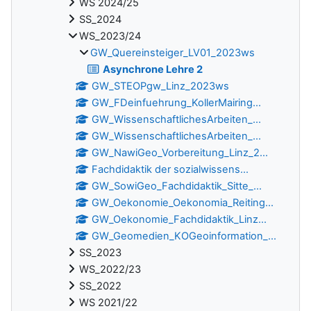
WS 2024/25
SS_2024
WS_2023/24
GW_Quereinsteiger_LV01_2023ws
Asynchrone Lehre 2
GW_STEOPgw_Linz_2023ws
GW_FDeinfuehrung_KollerMairing...
GW_WissenschaftlichesArbeiten_...
GW_WissenschaftlichesArbeiten_...
GW_NawiGeo_Vorbereitung_Linz_2...
Fachdidaktik der sozialwissens...
GW_SowiGeo_Fachdidaktik_Sitte_...
GW_Oekonomie_Oekonomia_Reiting...
GW_Oekonomie_Fachdidaktik_Linz...
GW_Geomedien_KOGeoinformation_...
SS_2023
WS_2022/23
SS_2022
WS 2021/22