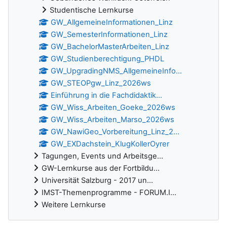
Studentische Lernkurse
GW_AllgemeineInformationen_Linz
GW_SemesterInformationen_Linz
GW_BachelorMasterArbeiten_Linz
GW_Studienberechtigung_PHDL
GW_UpgradingNMS_AllgemeineInfo...
GW_STEOPgw_Linz_2026ws
Einführung in die Fachdidaktik...
GW_Wiss_Arbeiten_Goeke_2026ws
GW_Wiss_Arbeiten_Marso_2026ws
GW_NawiGeo_Vorbereitung_Linz_2...
GW_EXDachstein_KlugKollerOyrer
Tagungen, Events und Arbeitsge...
GW-Lernkurse aus der Fortbildu...
Universität Salzburg - 2017 un...
IMST-Themenprogramme - FORUM.I...
Weitere Lernkurse