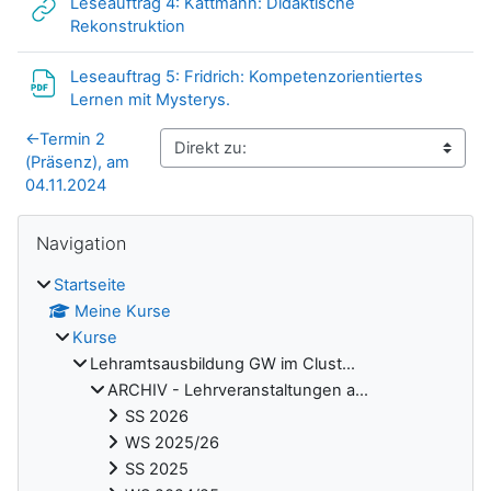
Leseauftrag 4: Kattmann: Didaktische
Link/URL
Rekonstruktion
Leseauftrag 5: Fridrich: Kompetenzorientiertes
Datei
Lernen mit Mysterys.
←
Termin 2
(Präsenz), am
04.11.2024
Blöcke
Navigation überspringen
Navigation
Startseite
Meine Kurse
Kurse
Lehramtsausbildung GW im Clust...
ARCHIV - Lehrveranstaltungen a...
SS 2026
WS 2025/26
SS 2025