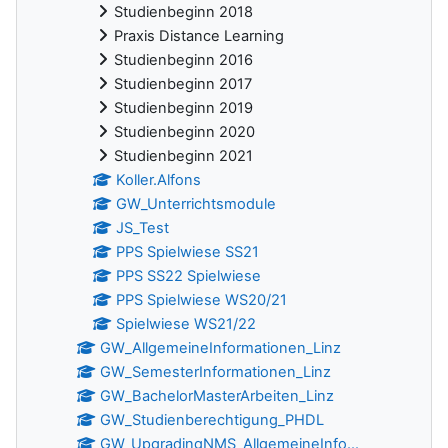
Studienbeginn 2018
Praxis Distance Learning
Studienbeginn 2016
Studienbeginn 2017
Studienbeginn 2019
Studienbeginn 2020
Studienbeginn 2021
Koller.Alfons
GW_Unterrichtsmodule
JS_Test
PPS Spielwiese SS21
PPS SS22 Spielwiese
PPS Spielwiese WS20/21
Spielwiese WS21/22
GW_AllgemeineInformationen_Linz
GW_SemesterInformationen_Linz
GW_BachelorMasterArbeiten_Linz
GW_Studienberechtigung_PHDL
GW_UpgradingNMS_AllgemeineInfo...