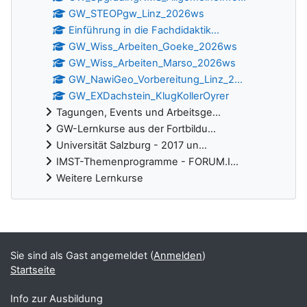
GW_STEOPgw_Linz_2026ws
Einführung in die Fachdidaktik...
GW_Wiss_Arbeiten_Goeke_2026ws
GW_Wiss_Arbeiten_Marso_2026ws
GW_NawiGeo_Vorbereitung_Linz_2...
GW_EXDachstein_KlugKollerOyrer
Tagungen, Events und Arbeitsge...
GW-Lernkurse aus der Fortbildu...
Universität Salzburg - 2017 un...
IMST-Themenprogramme - FORUM.I...
Weitere Lernkurse
Ergänzungsblöcke
Sie sind als Gast angemeldet (
Anmelden
)
Startseite
Info zur Ausbildung