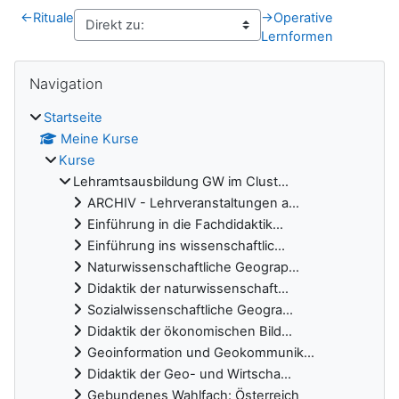
←
Rituale
→
Operative
Lernformen
Blöcke
Navigation überspringen
Navigation
Startseite
Meine Kurse
Kurse
Lehramtsausbildung GW im Clust...
ARCHIV - Lehrveranstaltungen a...
Einführung in die Fachdidaktik...
Einführung ins wissenschaftlic...
Naturwissenschaftliche Geograp...
Didaktik der naturwissenschaft...
Sozialwissenschaftliche Geogra...
Didaktik der ökonomischen Bild...
Geoinformation und Geokommunik...
Didaktik der Geo- und Wirtscha...
Gebundenes Wahlfach: Österreich