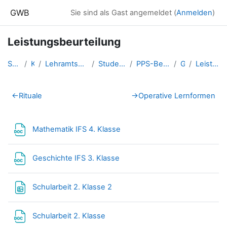
Zum Hauptinhalt
GWB
Sie sind als Gast angemeldet (
Anmelden
)
Leistungsbeurteilung
Startseite
Kurse
Lehramtsausbildung GW im Clust...
Studentische Lernkurse
PPS-Begleitung PD SS 2024
Granig
Leistungsbeurteilung
Abschnittsübersicht
←
Rituale
→
Operative Lernformen
Datei
Mathematik IFS 4. Klasse
Datei
Geschichte IFS 3. Klasse
Datei
Schularbeit 2. Klasse 2
Datei
Schularbeit 2. Klasse