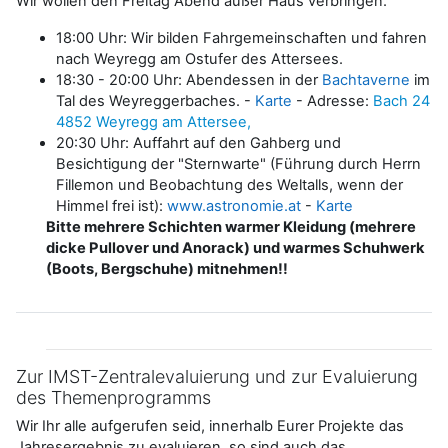
Wir wollen den Freitag Abend außer Haus verbringen.
18:00 Uhr: Wir bilden Fahrgemeinschaften und fahren
nach Weyregg am Ostufer des Attersees.
18:30 - 20:00 Uhr: Abendessen in der
Bachtaverne
im
Tal des Weyreggerbaches. -
Karte
- Adresse:
Bach 24
4852 Weyregg am Attersee,
20:30 Uhr: Auffahrt auf den Gahberg und
Besichtigung der "Sternwarte" (Führung durch Herrn
Fillemon und Beobachtung des Weltalls, wenn der
Himmel frei ist):
www.astronomie.at
-
Karte
Bitte mehrere Schichten warmer Kleidung (mehrere
dicke Pullover und Anorack) und warmes Schuhwerk
(Boots, Bergschuhe) mitnehmen!!
Zur IMST-Zentralevaluierung und zur Evaluierung
des Themenprogramms
Wir Ihr alle aufgerufen seid, innerhalb Eurer Projekte das
Jahresergebnis zu evaluieren, so sind auch das