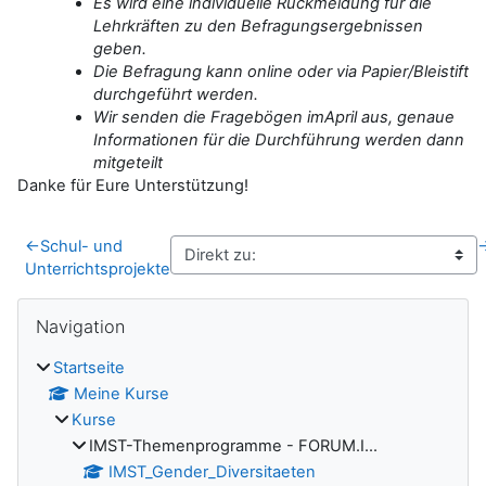
Es wird eine individuelle Rückmeldung für die
Lehrkräften zu den Befragungsergebnissen
geben.
Die Befragung kann online oder via Papier/Bleistift
durchgeführt werden.
Wir senden die Fragebögen imApril aus, genaue
Informationen für die Durchführung werden dann
mitgeteilt
Danke für Eure Unterstützung!
←
Schul- und
Unterrichtsprojekte
Blöcke
Navigation überspringen
Navigation
Startseite
Meine Kurse
Kurse
IMST-Themenprogramme - FORUM.I...
IMST_Gender_Diversitaeten