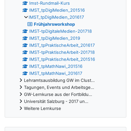
Imst-Rundmail-Kurs
IMST_tpDigiMedien_201516
IMST_tpDigiMedien_201617
Frühjahrsworkshop
IMST-tpDigitaleMedien-201718
IMST_tpDigiMedien_2019
IMST_tpPraktischeArbeit_201617
IMST-tpPraktischeArbeit-201718
IMST_tpPraktischeArbeit_201516
IMST_tpMathNawi_201516
IMST_tpMathNawi_201617
Lehramtsausbildung GW im Clust...
Tagungen, Events und Arbeitsge...
GW-Lernkurse aus der Fortbildu...
Universität Salzburg - 2017 un...
Weitere Lernkurse
Ergänzungsblöcke
Neue Aktivitäten überspringen