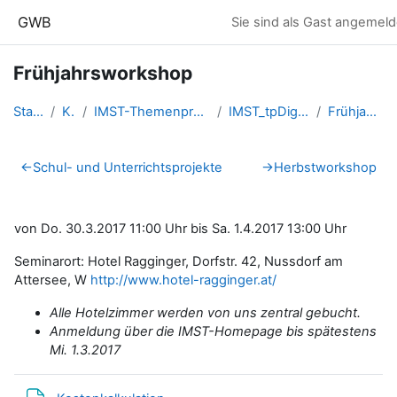
Zum Hauptinhalt
GWB
Sie sind als Gast angemeld
Frühjahrsworkshop
Startseite
Kurse
IMST-Themenprogramme - FORUM.I...
IMST_tpDigiMedien_201617
Frühjahrsworkshop
Abschnittsübersicht
←
Schul- und Unterrichtsprojekte
→
Herbstworkshop
von Do. 30.3.2017 11:00 Uhr bis Sa. 1.4.2017 13:00 Uhr
Seminarort: Hotel Ragginger, Dorfstr. 42, Nussdorf am
Attersee, W
http://www.hotel-ragginger.at/
Alle Hotelzimmer werden von uns zentral gebucht.
Anmeldung über die IMST-Homepage bis spätestens
Mi. 1.3.2017