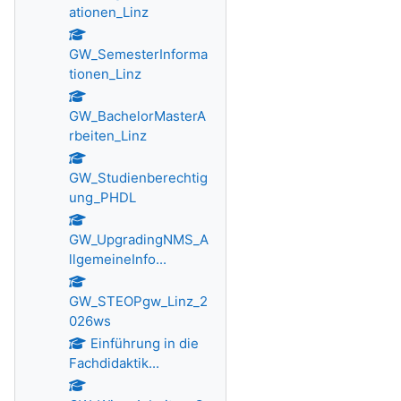
ationen_Linz
GW_SemesterInforma
tionen_Linz
GW_BachelorMasterA
rbeiten_Linz
GW_Studienberechtig
ung_PHDL
GW_UpgradingNMS_A
llgemeineInfo...
GW_STEOPgw_Linz_2
026ws
Einführung in die
Fachdidaktik...