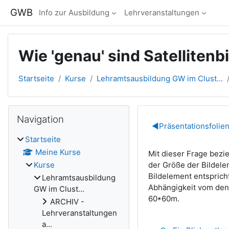
Zum Hauptinhalt
GWB
Info zur Ausbildung
Lehrveranstaltungen
Wie 'genau' sind Satellitenb
Startseite
Kurse
Lehramtsausbildung GW im Clust...
Blöcke
Navigation überspringen
Navigation
Abschnitts
◀︎
Präsentationsfolie
Startseite
Meine Kurse
Mit dieser Frage bezie
der Größe der Bildele
Kurse
Bildelement entspricht
Lehramtsausbildung
Abhängigkeit vom den 
GW im Clust...
60*60m.
ARCHIV -
Lehrveranstaltungen
a...