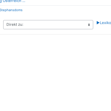
Link/URL
g Österreich ...
 Stephansdoms
n
▶︎
Lexik