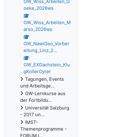
GW_Wiss_Arbeiten_G
oeke_2026ws
GW_Wiss_Arbeiten_M
arso_2026ws
GW_NawiGeo_Vorber
eitung_Linz_2...
GW_EXDachstein_Klu
gKollerOyrer
Tagungen, Events
und Arbeitsge...
GW-Lernkurse aus
der Fortbildu...
Universität Salzburg
- 2017 un...
IMST-
Themenprogramme -
FORUM.I...