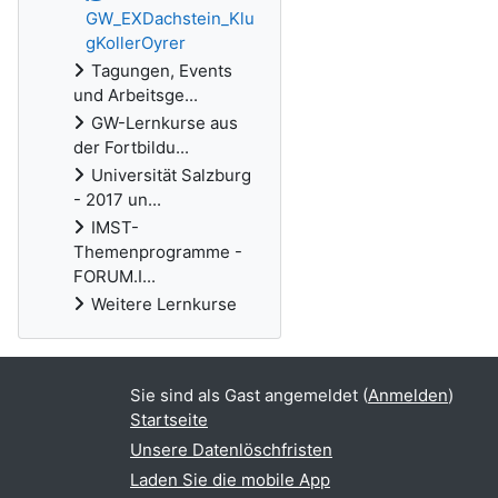
GW_EXDachstein_Klu
gKollerOyrer
Tagungen, Events
und Arbeitsge...
GW-Lernkurse aus
der Fortbildu...
Universität Salzburg
- 2017 un...
IMST-
Themenprogramme -
FORUM.I...
Weitere Lernkurse
Sie sind als Gast angemeldet (
Anmelden
)
Startseite
Unsere Datenlöschfristen
Laden Sie die mobile App