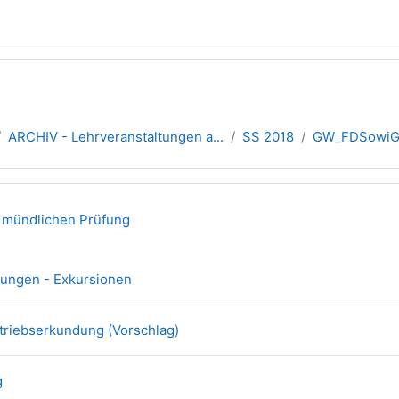
ARCHIV - Lehrveranstaltungen a...
SS 2018
GW_FDSowiGe
übersicht
 mündlichen Prüfung
Datei
dungen - Exkursionen
Datei
etriebserkundung (Vorschlag)
Datei
g