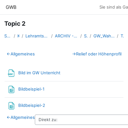
Zum Hauptinhalt
GWB
Sie sind als G
Topic 2
Startseite
Kurse
Lehramtsausbildung GW im Clust...
ARCHIV - Lehrveranstaltungen a...
SS 2018
GW_WahlfachNMS_Linz_2018ss
Topic 2
Abschnittsübersicht
←
Allgemeines
→
Relief oder Höhenprofil
Datei
Bild im GW Unterricht
Datei
Bildbeispiel-1
Datei
Bildbeispiel-2
←
Allgemeines