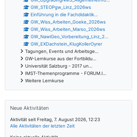
GW_UpgradingNMS_AllgemeineInfo...
GW_STEOPgw_Linz_2026ws
Einführung in die Fachdidaktik...
GW_Wiss_Arbeiten_Goeke_2026ws
GW_Wiss_Arbeiten_Marso_2026ws
GW_NawiGeo_Vorbereitung_Linz_2...
GW_EXDachstein_KlugKollerOyrer
Tagungen, Events und Arbeitsge...
GW-Lernkurse aus der Fortbildu...
Universität Salzburg - 2017 un...
IMST-Themenprogramme - FORUM.I...
Weitere Lernkurse
Ergänzungsblöcke
Neue Aktivitäten überspringen
Neue Aktivitäten
Aktivität seit Freitag, 7. August 2026, 12:23
Alle Aktivitäten der letzten Zeit