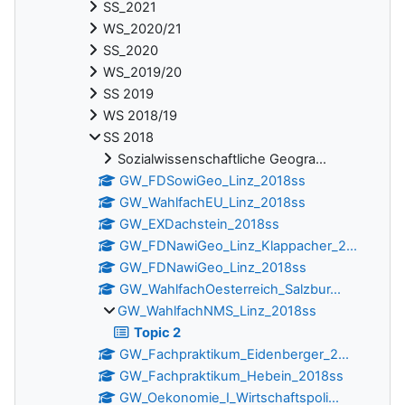
SS_2021
WS_2020/21
SS_2020
WS_2019/20
SS 2019
WS 2018/19
SS 2018
Sozialwissenschaftliche Geogra...
GW_FDSowiGeo_Linz_2018ss
GW_WahlfachEU_Linz_2018ss
GW_EXDachstein_2018ss
GW_FDNawiGeo_Linz_Klappacher_2...
GW_FDNawiGeo_Linz_2018ss
GW_WahlfachOesterreich_Salzbur...
GW_WahlfachNMS_Linz_2018ss
Topic 2
GW_Fachpraktikum_Eidenberger_2...
GW_Fachpraktikum_Hebein_2018ss
GW_Oekonomie_I_Wirtschaftspoli...