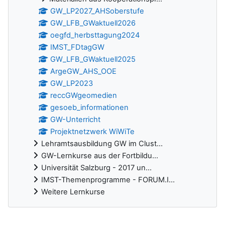
GW_LP2027_AHSoberstufe
GW_LFB_GWaktuell2026
oegfd_herbsttagung2024
IMST_FDtagGW
GW_LFB_GWaktuell2025
ArgeGW_AHS_OOE
GW_LP2023
reccGWgeomedien
gesoeb_informationen
GW-Unterricht
Projektnetzwerk WiWiTe
Lehramtsausbildung GW im Clust...
GW-Lernkurse aus der Fortbildu...
Universität Salzburg - 2017 un...
IMST-Themenprogramme - FORUM.I...
Weitere Lernkurse