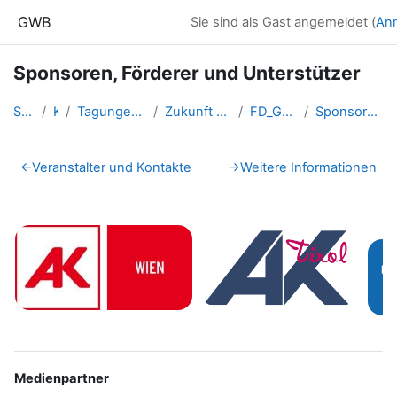
Zum Hauptinhalt
GWB
Sie sind als Gast angemeldet (
An
Sponsoren, Förderer und Unterstützer
Startseite
Kurse
Tagungen, Events und Arbeitsge...
Zukunft Fachdidaktik GW - "Sch...
FD_GW_Schlierbach2019
Sponsoren, Förderer und Unters...
Abschnittsübersicht
←
Veranstalter und Kontakte
→
Weitere Informationen
Medienpartner