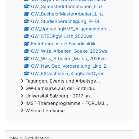
GW_SemesterInformationen_Linz
GW_BachelorMasterArbeiten_Linz
GW_Studienberechtigung_PHDL
GW_UpgradingNMS_AllgemeineInfo...
GW_STEOPgw_Linz_2026ws
Einführung in die Fachdidaktik...
GW_Wiss_Arbeiten_Goeke_2026ws
GW_Wiss_Arbeiten_Marso_2026ws
GW_NawiGeo_Vorbereitung_Linz_2...
GW_EXDachstein_KlugKollerOyrer
Tagungen, Events und Arbeitsge...
GW-Lernkurse aus der Fortbildu...
Universität Salzburg - 2017 un...
IMST-Themenprogramme - FORUM.I...
Weitere Lernkurse
Ergänzungsblöcke
Neue Aktivitäten überspringen
Neue Aktivitäten