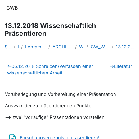
Zum Hauptinhalt
GWB
13.12.2018 Wissenschaftlich
Präsentieren
Startseite
Kurse
Lehramtsausbildung GW im Clust...
ARCHIV - Lehrveranstaltungen a...
WS 2018/19
GW_WissArbeiten_Linz_2018ws
13.12.2018 Wissenschaftlich Pr...
Abschnittsübersicht
←
06.12.2018 Schreiben/Verfassen einer
→
Literatur
wissenschaftlichen Arbeit
Vorüberlegung und Vorbereitung einer Präsentation
Auswahl der zu präsentierenden Punkte
--> zwei "vorläufige" Präsentationen vorstellen
Datei
Forschungsergebnisse präsentieren!