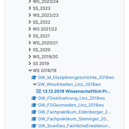
WS_2023/24
SS_2023
WS_2022/23
SS_2022
WS 2021/22
SS_2021
WS_2020/21
SS_2020
WS_2019/20
SS 2019
WS 2018/19
GW_M_Disziplinengeschichte_2018ws
GW_WissArbeiten_Linz_2018ws
13.12.2018 Wissenschaftlich Pr...
GW_FDeinfuehrung_Linz_2018ws
GW_FDGeomedien_Linz_2018ws
GW_Fachpraktikum_Eidenberger_2...
GW_Fachpraktikum_Steininger_20...
GW_SowiGeo_FachlicheErweiterun...