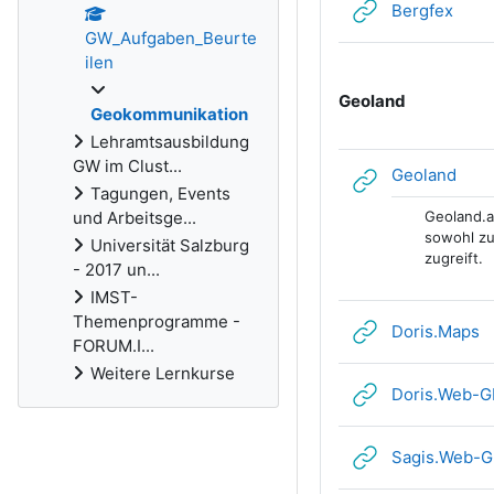
Link
Bergfex
GW_Aufgaben_Beurte
ilen
Geoland
Geokommunikation
Lehramtsausbildung
GW im Clust...
Link
Geoland
Tagungen, Events
und Arbeitsge...
Geoland.a
sowohl zu
Universität Salzburg
zugreift.
- 2017 un...
IMST-
Themenprogramme -
L
Doris.Maps
FORUM.I...
Weitere Lernkurse
Doris.Web-G
Sagis.Web-G