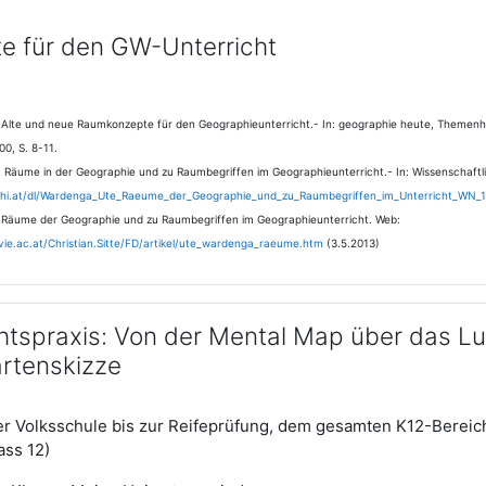
 für den GW-Unterricht
Alte und neue Raumkonzepte für den Geographieunterricht.- In: geographie heute, Themenhe
00, S. 8-11.
Räume in der Geographie und zu Raumbegriffen im Geographieunterricht.- In: Wissenschaftl
uhi.at/dl/Wardenga_Ute_Raeume_der_Geographie_und_zu_Raumbegriffen_im_Unterricht_WN_
Räume der Geographie und zu Raumbegriffen im Geographieunterricht. Web:
ie.ac.at/Christian.Sitte/FD/artikel/ute_wardenga_raeume.htm
(3.5.2013)
htspraxis: Von der Mental Map über das Luf
artenskizze
der Volksschule bis zur Reifeprüfung, dem gesamten K12-Bereic
ass 12)