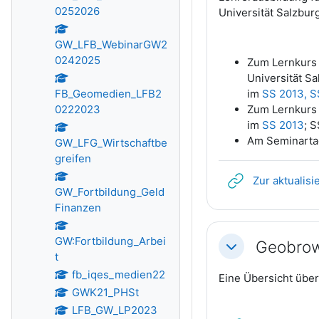
0252026
Universität Salzburg
GW_LFB_WebinarGW2
0242025
Zum Lernkurs d
Universität Sa
FB_Geomedien_LFB2
im
SS 2013, S
0222023
Zum Lernkurs 
im
SS 2013
; 
Am Seminartag
GW_LFG_Wirtschaftbe
greifen
Zur aktualis
GW_Fortbildung_Geld
Finanzen
GW:Fortbildung_Arbei
Geobrows
Einklappen
t
fb_iqes_medien22
Eine Übersicht üb
GWK21_PHSt
LFB_GW_LP2023