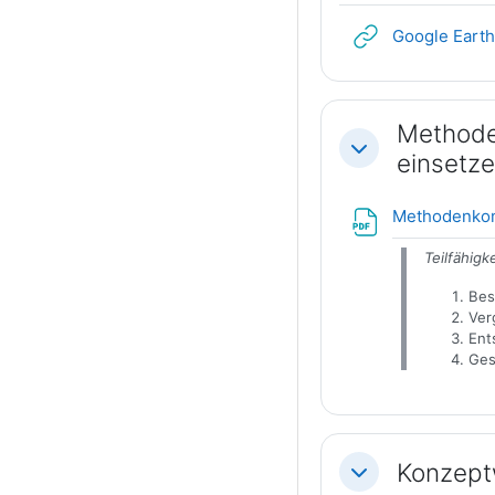
Google Eart
Methode
Einklappen
einsetz
Methodenkom
Teilfähigk
Bes
Ver
Ent
Gest
Konzept
Einklappen