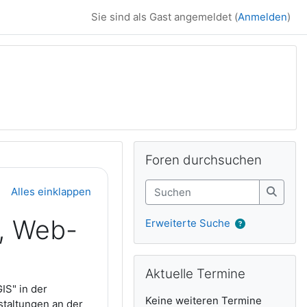
Sie sind als Gast angemeldet (
Anmelden
)
Ergänzungsblöck
Foren durchsuchen überspringen
Foren durchsuchen
Suchen
Alles einklappen
Suche
, Web-
Erweiterte Suche
Aktuelle Termine überspringen
Aktuelle Termine
S" in der
Keine weiteren Termine
staltungen an der