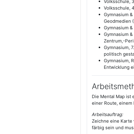
Volksschule, 
Volksschule, 
Gymnasium & Ne
Geodmedien (K
Gymnasium & N
Gymnasium & Ne
Zentrum,-Per
Gymnasium, 7./
politisch ges
Gymnasium, Re
Entwicklung e
Arbeitsmet
Die Mental Map ist 
einer Route, einem
Arbeitsauftrag:
Zeichne eine Karte v
färbig sein und mus