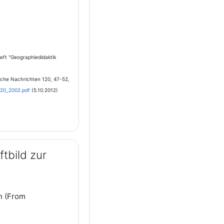
ft "Geographiedidaktik
iche Nachrichten 120, 47-52,
120_2002.pdf
(5.10.2012)
tbild zur
h (From