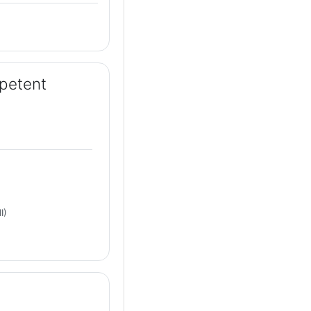
petent
ei
I)