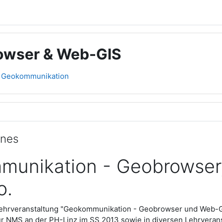
owser & Web-GIS
Geokommunikation
übersicht
ines
unikation - Geobrowser
o.
ehrveranstaltung "Geokommunikation - Geobrowser und Web-GI
ür NMS an der PH-Linz im SS 2013 sowie in diversen Lehrveran