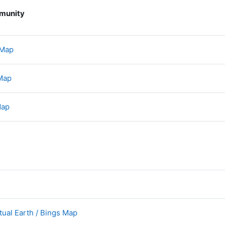
munity
Link/URL
 Map
Link/URL
Map
Link/URL
Map
Link/URL
Link/URL
tual Earth / Bings Map