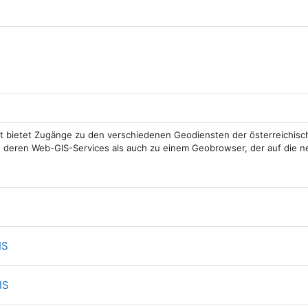
/URL
/URL
t bietet Zugänge zu den verschiedenen Geodiensten der österreichisc
 deren Web-GIS-Services als auch zu einem Geobrowser, der auf die 
ink/URL
Link/URL
IS
Link/URL
IS