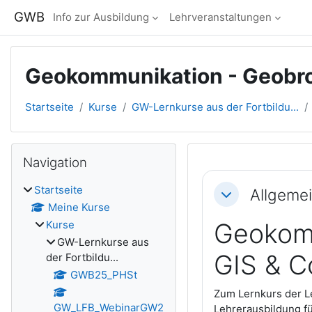
Zum Hauptinhalt
GWB
Info zur Ausbildung
Lehrveranstaltungen
Geokommunikation - Geobr
Startseite
Kurse
GW-Lernkurse aus der Fortbildu...
Blöcke
Navigation überspringen
Navigation
Abschnitts
Startseite
Allgeme
Einklappen
Meine Kurse
Kurse
Geokomm
GW-Lernkurse aus
GIS & C
der Fortbildu...
GWB25_PHSt
Zum Lernkurs der L
GW_LFB_WebinarGW2
Lehrerausbildung f