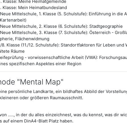
3. Klasse: Meine Heimatgemeinde
4. Klasse: Mein Heimatbundesland
ue Mittelschule, 1. Klasse (5. Schulstufe): Einführung in die A
artenarbeit)
eue Mittelschule, 2. Klasse (6. Schulstufe): Stadtgeographie
ue Mittelschule, 3. Klasse (7. Schulstufe): Österreich - Groß
ipherie, Flächenwidmung
8. Klasse (11./12. Schulstufe): Standortfaktoren für Leben und 
taltete Räume
ifeprüfung - vorwissenschaftliche Arbeit (VWA): Forschungsa
ines spezifischen Aspektes einer Region
hode "Mental Map"
eine persönliche Landkarte, ein bildhaftes Abbild der Vorstell
 kleineren oder größeren Raumausschnitt.
on ....., in der du alles einzeichnest, was du kennst, was dir wic
s auf einem DinA4-Blatt Platz haben.