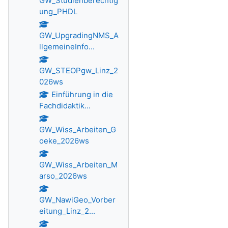
GW_Studienberechtig
ung_PHDL
GW_UpgradingNMS_A
llgemeineInfo...
GW_STEOPgw_Linz_2
026ws
Einführung in die
Fachdidaktik...
GW_Wiss_Arbeiten_G
oeke_2026ws
GW_Wiss_Arbeiten_M
arso_2026ws
GW_NawiGeo_Vorber
eitung_Linz_2...