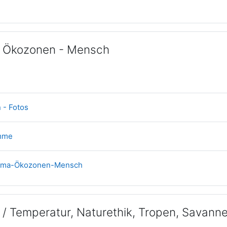
 - Ökozonen - Mensch
tseite
Verzeichnis
 - Fotos
Verzeichnis
mme
Datei
 Klima-Ökozonen-Mensch
/ Temperatur, Naturethik, Tropen, Savann