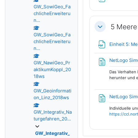
GW_SowiGeo_Fa
chlicheErweiteru
n...
5 Meere 
Einklappen
GW_SowiGeo_Fa
chlicheErweiteru
Einheit 5: M
n...
NetLogo Sim
GW_NawiGeo_Pr
aktikumKoppl_20
Das Verhalten 
18ws
herunter und e
GW_Geoinformati
NetLogo Sim
on_Linz_2018ws
Individuelle u
GW_Integrativ_Na
https
://ccl.no
turgefahren_20...
GW_Integrativ_