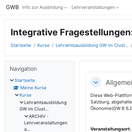
Zum Hauptinhalt
GWB
Info zur Ausbildung
Lehrveranstaltungen
Integrative Fragestellungen
Startseite
Kurse
Lehramtsausbildung GW im Clust...
Blöcke
Navigation überspringen
Navigation
Abschnitts
Startseite
Allgeme
Einklappen
Meine Kurse
Kurse
Diese Web-Plattform
Salzburg, abgehalte
Lehramtsausbildung
Ökonomie(GW B 6.2 
GW im Clust...
ARCHIV -
Lehrveranstaltungen
Veranstaltungsort: 
a...