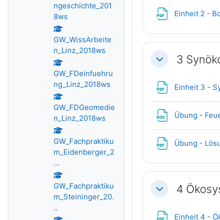
ngeschichte_201
Einheit 2 - 
8ws
GW_WissArbeite
n_Linz_2018ws
3 Synöko
Einklappen
GW_FDeinfuehru
ng_Linz_2018ws
Einheit 3 - 
GW_FDGeomedie
Übung - Feue
n_Linz_2018ws
GW_Fachpraktiku
Übung - Lösu
m_Eidenberger_2
...
GW_Fachpraktiku
4 Ökosys
Einklappen
m_Steininger_20.
..
Einheit 4 - 