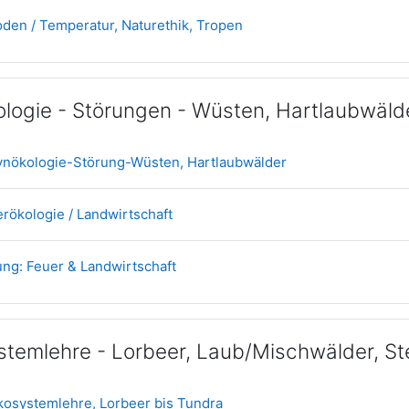
Datei
Boden / Temperatur, Naturethik, Tropen
logie - Störungen - Wüsten, Hartlaubwäld
Datei
Synökologie-Störung-Wüsten, Hartlaubwälder
Datei
rökologie / Landwirtschaft
Datei
ng: Feuer & Landwirtschaft
temlehre - Lorbeer, Laub/Mischwälder, St
Datei
Ökosystemlehre, Lorbeer bis Tundra