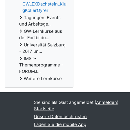
GW_EXDachstein_Klu
gKollerOyrer
Tagungen, Events
und Arbeitsge...
GW-Lernkurse aus
der Fortbildu...
Universität Salzburg
- 2017 un...
IMST-
Themenprogramme -
FORUM.I...
Weitere Lernkurse
Sie sind als Gast angemeldet (
Anmelden
)
Startseite
Unsere Datenlöschfristen
Laden Sie die mobile App