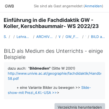
Zum Hauptinhalt
GWB
Sie sind als Gast angemeldet (
Anmelden
)
Einführung in die Fachdidaktik GW -
Koller, Kerschbaummair- WS 2022/23
Startseite
Kurse
Lehramtsausbildung GW im Cluster Österreich Mitte
ARCHIV - Lehrveranstaltungen am Standort Linz - seit 2016
WS_2022/23
GW_FDeinfuehrung_KollerKerschbaummair_2022ws
15-12.01.
BILD als Medium des Unterrichts - einige Beispiele
BILD als Medium des Unterrichts - einige
Beispiele
Abschlussbedingungen
dazu auch:
"
Bildmedien"
(Sitte W 2001)
http://www.univie.ac.at/geographie/fachdidaktik/Handbuc
58.pdf
+ eine Variante Bilder zu bewegen >>
Slide-
show-mit Prezi_4.Kl.-USA >>
>
Verzeichnis herunterladen