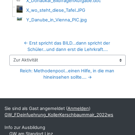
X_Donaukai_BildfragenAufgabe.doc
X_wo_steht_diese_Tafel.JPG
Y_Danube_in_Vienna_PIC.jpg
← Erst spricht das BILD...dann spricht der 
Schüler...und dann erst die Lehrkraft....
Zur Aktivität
Reich: Methodenpool...einen Hilfe, in die man 
hineinsehen sollte.... →
Blöcke
Ergänzungsblöcke
Sie sind als Gast angemeldet (
Anmelden
)
GW_FDeinfuehrung_KollerKerschbaummair_2022ws
Info zur Ausbildung
GW am Standort Linz