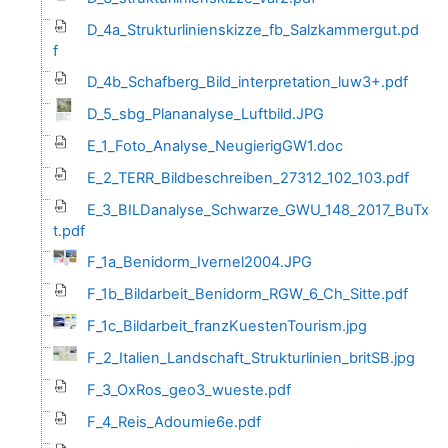
D_4a_Strukturlinienskizze_fb_Salzkammergut.pd
f
D_4b_Schafberg_Bild_interpretation_luw3+.pdf
D_5_sbg_Plananalyse_Luftbild.JPG
E_1_Foto_Analyse_NeugierigGW1.doc
E_2_TERR_Bildbeschreiben_27312_102_103.pdf
E_3_BILDanalyse_Schwarze_GWU_148_2017_BuTx
t.pdf
F_1a_Benidorm_Ivernel2004.JPG
F_1b_Bildarbeit_Benidorm_RGW_6_Ch_Sitte.pdf
F_1c_Bildarbeit_franzKuestenTourism.jpg
F_2_Italien_Landschaft_Strukturlinien_britSB.jpg
F_3_OxRos_geo3_wueste.pdf
F_4_Reis_Adoumie6e.pdf