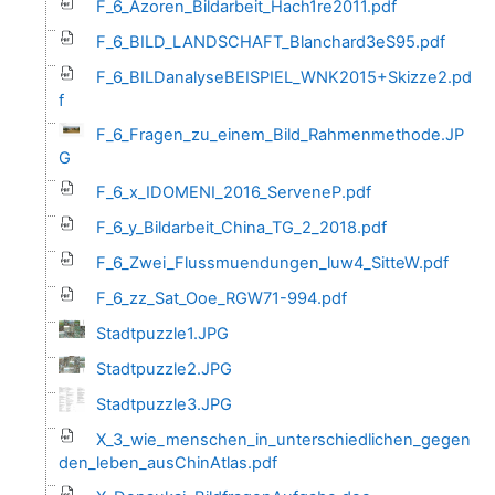
F_6_Azoren_Bildarbeit_Hach1re2011.pdf
F_6_BILD_LANDSCHAFT_Blanchard3eS95.pdf
F_6_BILDanalyseBEISPIEL_WNK2015+Skizze2.pd
f
F_6_Fragen_zu_einem_Bild_Rahmenmethode.JP
G
F_6_x_IDOMENI_2016_ServeneP.pdf
F_6_y_Bildarbeit_China_TG_2_2018.pdf
F_6_Zwei_Flussmuendungen_luw4_SitteW.pdf
F_6_zz_Sat_Ooe_RGW71-994.pdf
Stadtpuzzle1.JPG
Stadtpuzzle2.JPG
Stadtpuzzle3.JPG
X_3_wie_menschen_in_unterschiedlichen_gegen
den_leben_ausChinAtlas.pdf