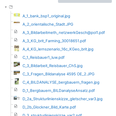
A_1_bank_bsp1_original.jpg
A_2_orientalische_Stadt.JPG
A_3_Bildarbeitmeth_netzwerkGesch@pol1.pdf
A_3_KG_brit_Farming_30018651.pdf
A_4_KG_lernszenario_16c_KGeo_brit.jpg
C_1_Reisbauer1_luw.pdf
C_3_Bildarbeit_Reisbauer_ChS.jpg
C_3_Fragen_Bildanalyse 4595 OE_2.JPG
C_4_BILDANALYSE_bergbauern_fragen.jpg
D_1_Bergbauern_BILDanalyseAnsatz.pdf
D_2a_Strukturlinienskizze_gletscher_var3.jpg
D_2b_Glockner_Bild_Karte.pdf
D_3_strukturlinienskizze_var2.pdf