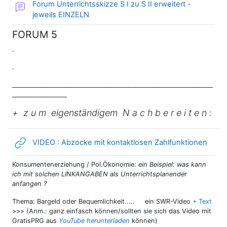
Forum Unterrichtsskizze S I zu S II erweitert -
jeweils EINZELN
FORUM 5
.
.
__________________________________________________________________
__________________
+ z u m eigenständigem N a c h b e r e i t e n :
Link/
VIDEO : Abzocke mit kontaktlosen Zahlfunktionen
Konsumentenerziehung / Pol.Ökonomie:
ein Beispiel: was kann
ich mit solchen LINKANGABEN als Unterrichtsplanender
anfangen ?
Thema: Bargeld oder Bequemlichkeit..... ein SWR-Video
+ Text
>>> (Anm.: ganz einfasch können/sollten sie sich das Video mit
GratisPRG aus
YouTube herunterladen
können)