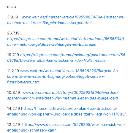
dazu
3.9.19
www.welt.de/finanzen/article199594854/Die-Deutschen-
machen-mit-ihrem-Bargeld-immer-Aerger.html
…
26.7.19
https://diepresse.com/home/wirtschaft/international/5665504/I
mmer-mehr-bargeldlose-Zahlungen-im-Euroraum
19.7.19
https://diepresse.com/home/meinung/gastkommentar/56
61688/Die-Zentralbanken-stecken-in-der-Nullzinsfalle
11.2.19
www.welt.de/wirtschaft/article188528229/Bargeld-So-
koennte-eine-stille-Enteignung-ueber-Negativzinsen-
funktionieren.html
10.3.19
www.derstandard.at/story/2000099218040/werden-
sparer-wirklich-enteignet-vier-mythen-ueber-das-billige-geld
14.2.19
https://finanzmarktwelt.de/der-plan-fuer-drastische-
enteignung-von-sparern-und-bargeldbesitzern-liegt-vor-117083/
12.2.19
https://www.diepresse.com/5578295/wie-man-sich-vor-
enteignung-schutzen-kann