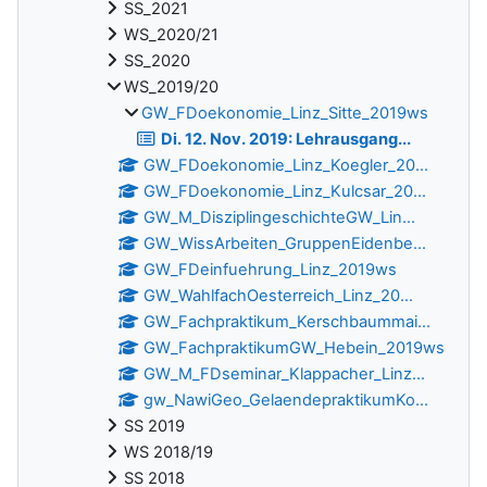
SS_2021
WS_2020/21
SS_2020
WS_2019/20
GW_FDoekonomie_Linz_Sitte_2019ws
Di. 12. Nov. 2019: Lehrausgang...
GW_FDoekonomie_Linz_Koegler_20...
GW_FDoekonomie_Linz_Kulcsar_20...
GW_M_DisziplingeschichteGW_Lin...
GW_WissArbeiten_GruppenEidenbe...
GW_FDeinfuehrung_Linz_2019ws
GW_WahlfachOesterreich_Linz_20...
GW_Fachpraktikum_Kerschbaummai...
GW_FachpraktikumGW_Hebein_2019ws
GW_M_FDseminar_Klappacher_Linz...
gw_NawiGeo_GelaendepraktikumKo...
SS 2019
WS 2018/19
SS 2018