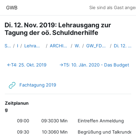
Zum Hauptinhalt
GWB
Sie sind als Gast ange
Di. 12. Nov. 2019: Lehrausgang zur
Tagung der oö. Schuldnerhilfe
Startseite
Kurse
Lehramtsausbildung GW im Clust...
ARCHIV - Lehrveranstaltungen a...
WS_2019/20
GW_FDoekonomie_Linz_Sitte_2019ws
Di. 12. Nov. 2019: Lehrausgang...
Abschnittsübersicht
←
T4: 25. Okt. 2019
→
T5: 10. Jän. 2020 - Das Budget
Link/URL
Fachtagung 2019
Zeitplanun
g
09:00
09:30
30 Min
Eintreffen Anmeldung
09:30
10:30
60 Min
Begrüßung und Talkrunden