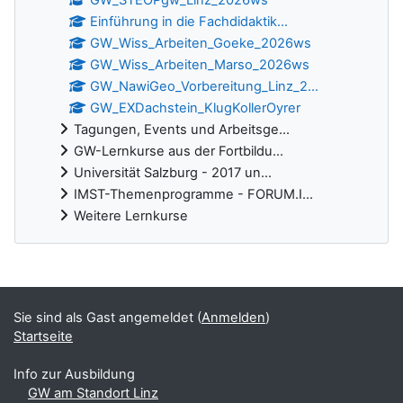
GW_STEOPgw_Linz_2026ws
Einführung in die Fachdidaktik...
GW_Wiss_Arbeiten_Goeke_2026ws
GW_Wiss_Arbeiten_Marso_2026ws
GW_NawiGeo_Vorbereitung_Linz_2...
GW_EXDachstein_KlugKollerOyrer
Tagungen, Events und Arbeitsge...
GW-Lernkurse aus der Fortbildu...
Universität Salzburg - 2017 un...
IMST-Themenprogramme - FORUM.I...
Weitere Lernkurse
Ergänzungsblöcke
Sie sind als Gast angemeldet (
Anmelden
)
Startseite
Info zur Ausbildung
GW am Standort Linz