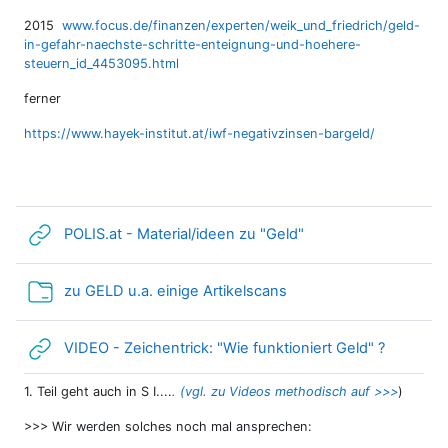
2015
www.focus.de/finanzen/experten/weik_und_friedrich/geld-
in-gefahr-naechste-schritte-enteignung-und-hoehere-
steuern_id_4453095.html
ferner
https://www.hayek-institut.at/iwf-negativzinsen-bargeld/
Link/URL
POLIS.at - Material/ideen zu "Geld"
Verzeichnis
zu GELD u.a. einige Artikelscans
Link/URL
VIDEO - Zeichentrick: "Wie funktioniert Geld" ?
1. Teil geht auch in S I....
. (vgl. zu Videos methodisch auf >>>
)
>>> Wir werden solches noch mal ansprechen: