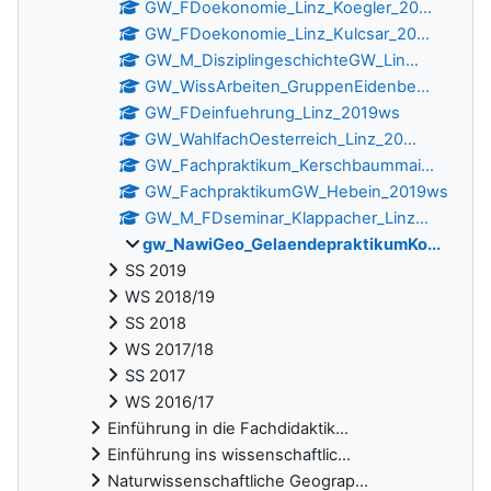
GW_FDoekonomie_Linz_Koegler_20...
GW_FDoekonomie_Linz_Kulcsar_20...
GW_M_DisziplingeschichteGW_Lin...
GW_WissArbeiten_GruppenEidenbe...
GW_FDeinfuehrung_Linz_2019ws
GW_WahlfachOesterreich_Linz_20...
GW_Fachpraktikum_Kerschbaummai...
GW_FachpraktikumGW_Hebein_2019ws
GW_M_FDseminar_Klappacher_Linz...
gw_NawiGeo_GelaendepraktikumKo...
SS 2019
WS 2018/19
SS 2018
WS 2017/18
SS 2017
WS 2016/17
Einführung in die Fachdidaktik...
Einführung ins wissenschaftlic...
Naturwissenschaftliche Geograp...