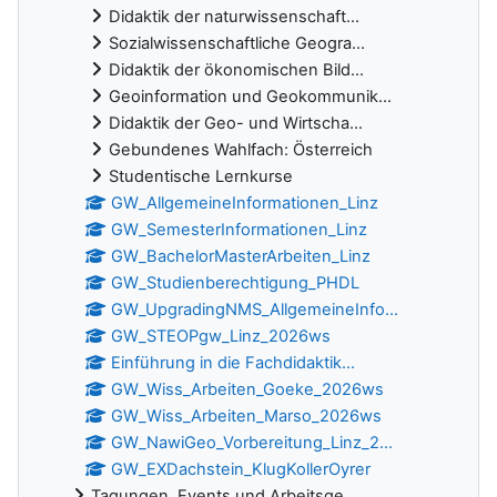
Didaktik der naturwissenschaft...
Sozialwissenschaftliche Geogra...
Didaktik der ökonomischen Bild...
Geoinformation und Geokommunik...
Didaktik der Geo- und Wirtscha...
Gebundenes Wahlfach: Österreich
Studentische Lernkurse
GW_AllgemeineInformationen_Linz
GW_SemesterInformationen_Linz
GW_BachelorMasterArbeiten_Linz
GW_Studienberechtigung_PHDL
GW_UpgradingNMS_AllgemeineInfo...
GW_STEOPgw_Linz_2026ws
Einführung in die Fachdidaktik...
GW_Wiss_Arbeiten_Goeke_2026ws
GW_Wiss_Arbeiten_Marso_2026ws
GW_NawiGeo_Vorbereitung_Linz_2...
GW_EXDachstein_KlugKollerOyrer
Tagungen, Events und Arbeitsge...