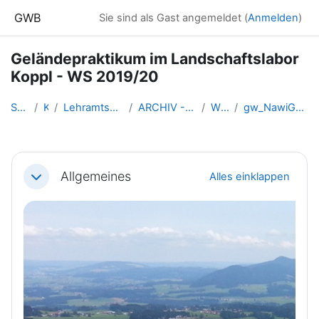
Zum Hauptinhalt
GWB
Sie sind als Gast angemeldet (
Anmelden
)
Geländepraktikum im Landschaftslabor
Koppl - WS 2019/20
Startseite
Kurse
Lehramtsausbildung GW im Clust...
ARCHIV - Lehrveranstaltungen a...
WS_2019/20
gw_NawiGeo_GelaendepraktikumKo...
Abschnittsübersicht
Allgemeines
Alles einklappen
Einklappen