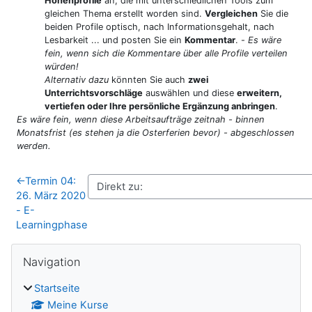
Höhenprofile
an, die mit unterschiedlichen Tools zum
gleichen Thema erstellt worden sind.
Vergleichen
Sie die
beiden Profile optisch, nach Informationsgehalt, nach
Lesbarkeit ... und posten Sie ein
Kommentar
. -
Es wäre
fein, wenn sich die Kommentare über alle Profile verteilen
würden!
Alternativ dazu
könnten Sie auch
zwei
Unterrichtsvorschläge
auswählen und diese
erweitern,
vertiefen oder Ihre persönliche Ergänzung anbringen
.
Es wäre fein, wenn diese Arbeitsaufträge zeitnah - binnen
Monatsfrist (es stehen ja die Osterferien bevor) - abgeschlossen
werden.
←
Termin 04:
26. März 2020
- E-
Learningphase
Blöcke
Navigation überspringen
Navigation
Startseite
Meine Kurse