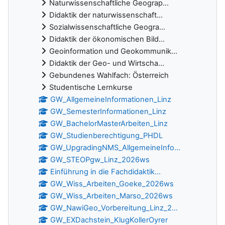
Naturwissenschaftliche Geograp...
Didaktik der naturwissenschaft...
Sozialwissenschaftliche Geogra...
Didaktik der ökonomischen Bild...
Geoinformation und Geokommunik...
Didaktik der Geo- und Wirtscha...
Gebundenes Wahlfach: Österreich
Studentische Lernkurse
GW_AllgemeineInformationen_Linz
GW_SemesterInformationen_Linz
GW_BachelorMasterArbeiten_Linz
GW_Studienberechtigung_PHDL
GW_UpgradingNMS_AllgemeineInfo...
GW_STEOPgw_Linz_2026ws
Einführung in die Fachdidaktik...
GW_Wiss_Arbeiten_Goeke_2026ws
GW_Wiss_Arbeiten_Marso_2026ws
GW_NawiGeo_Vorbereitung_Linz_2...
GW_EXDachstein_KlugKollerOyrer