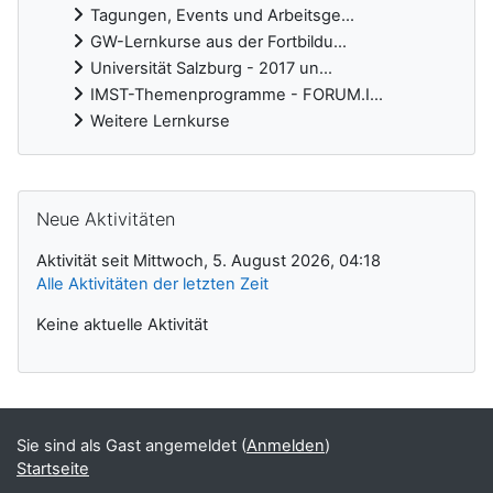
Tagungen, Events und Arbeitsge...
GW-Lernkurse aus der Fortbildu...
Universität Salzburg - 2017 un...
IMST-Themenprogramme - FORUM.I...
Weitere Lernkurse
Ergänzungsblöcke
Neue Aktivitäten überspringen
Neue Aktivitäten
Aktivität seit Mittwoch, 5. August 2026, 04:18
Alle Aktivitäten der letzten Zeit
Keine aktuelle Aktivität
Sie sind als Gast angemeldet (
Anmelden
)
Startseite