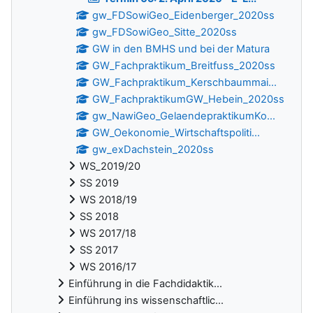
gw_FDSowiGeo_Eidenberger_2020ss
gw_FDSowiGeo_Sitte_2020ss
GW in den BMHS und bei der Matura
GW_Fachpraktikum_Breitfuss_2020ss
GW_Fachpraktikum_Kerschbaummai...
GW_FachpraktikumGW_Hebein_2020ss
gw_NawiGeo_GelaendepraktikumKo...
GW_Oekonomie_Wirtschaftspoliti...
gw_exDachstein_2020ss
WS_2019/20
SS 2019
WS 2018/19
SS 2018
WS 2017/18
SS 2017
WS 2016/17
Einführung in die Fachdidaktik...
Einführung ins wissenschaftlic...