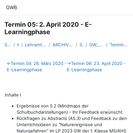
Zum Hauptinhalt
GWB
Termin 05: 2. April 2020 - E-
Learningphase
Startseite
Kurse
Lehramtsausbildung GW im Clust...
ARCHIV - Lehrveranstaltungen a...
SS_2020
GW_FDnawiGeo_2020ss
Termin 05: 2. April 2020 - E-L...
Abschnittsübersicht
←
Termin 04: 26. März 2020 -
→
Termin 06: 23. April 2020 -
E-Learningphase
E-Learningphase
Inhalte I
Ergebnisse von 5.2 (Mindmaps der
Schulbuchdarstellungen) - Ihr Feedback erwünscht.
Rückfragen zu Abstracts (A5.3) und Feedback zu den
Unterrichtsideen zu "Naturereignisse und
Naturgefahren" im LP 2023 GW der 1. Klasse MS/AHS