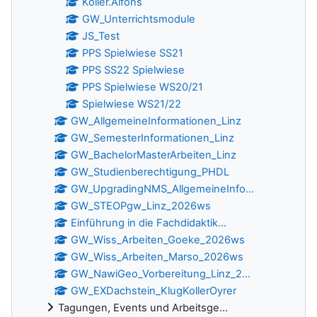
Koller.Alfons
GW_Unterrichtsmodule
JS_Test
PPS Spielwiese SS21
PPS SS22 Spielwiese
PPS Spielwiese WS20/21
Spielwiese WS21/22
GW_AllgemeineInformationen_Linz
GW_SemesterInformationen_Linz
GW_BachelorMasterArbeiten_Linz
GW_Studienberechtigung_PHDL
GW_UpgradingNMS_AllgemeineInfo...
GW_STEOPgw_Linz_2026ws
Einführung in die Fachdidaktik...
GW_Wiss_Arbeiten_Goeke_2026ws
GW_Wiss_Arbeiten_Marso_2026ws
GW_NawiGeo_Vorbereitung_Linz_2...
GW_EXDachstein_KlugKollerOyrer
Tagungen, Events und Arbeitsge...