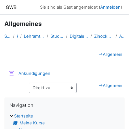
Zum Hauptinhalt
GWB
Sie sind als Gast angemeldet (
Anmelden
)
Allgemeines
Startseite
Kurse
Lehramtsausbildung GW im Clust...
Studentische Lernkurse
Digitale Grundbildung - SS 2021
Zinöcker.Dominik.DigiGrundbild...
Allgemeines
Abschnittsübersicht
→
Allgemein
Forum
Ankündigungen
→
Allgemein
Blöcke
Navigation überspringen
Navigation
Startseite
Meine Kurse