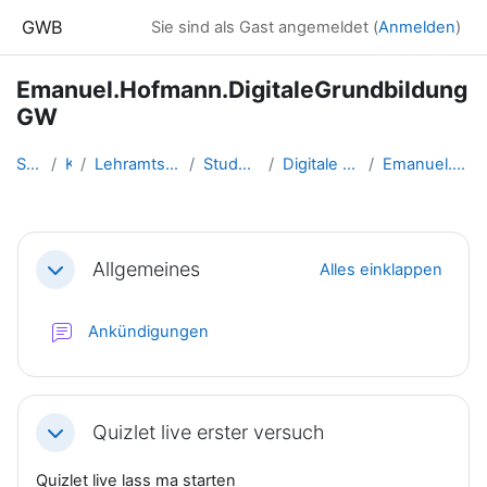
Zum Hauptinhalt
GWB
Sie sind als Gast angemeldet (
Anmelden
)
Emanuel.Hofmann.DigitaleGrundbildung
GW
Startseite
Kurse
Lehramtsausbildung GW im Clust...
Studentische Lernkurse
Digitale Grundbildung - SS 2021
Emanuel.Hofmann.DigitaleGrundb...
Abschnittsübersicht
Allgemeines
Alles einklappen
Einklappen
Forum
Ankündigungen
Quizlet live erster versuch
Einklappen
Quizlet live lass ma starten