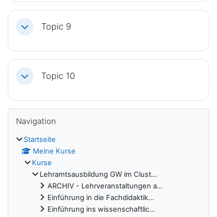
Topic 9
Einklappen
Topic 10
Einklappen
Blöcke
Navigation überspringen
Navigation
Startseite
Meine Kurse
Kurse
Lehramtsausbildung GW im Clust...
ARCHIV - Lehrveranstaltungen a...
Einführung in die Fachdidaktik...
Einführung ins wissenschaftlic...