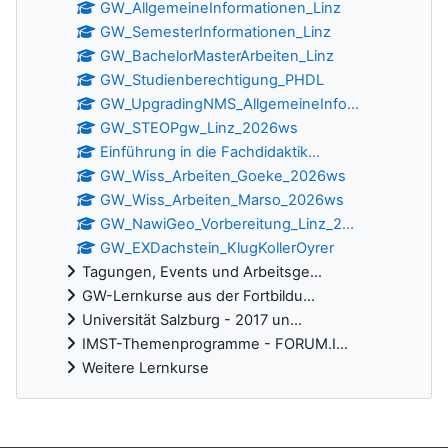
GW_AllgemeineInformationen_Linz
GW_SemesterInformationen_Linz
GW_BachelorMasterArbeiten_Linz
GW_Studienberechtigung_PHDL
GW_UpgradingNMS_AllgemeineInfo...
GW_STEOPgw_Linz_2026ws
Einführung in die Fachdidaktik...
GW_Wiss_Arbeiten_Goeke_2026ws
GW_Wiss_Arbeiten_Marso_2026ws
GW_NawiGeo_Vorbereitung_Linz_2...
GW_EXDachstein_KlugKollerOyrer
Tagungen, Events und Arbeitsge...
GW-Lernkurse aus der Fortbildu...
Universität Salzburg - 2017 un...
IMST-Themenprogramme - FORUM.I...
Weitere Lernkurse
Ergänzungsblöcke