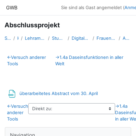
Zum Hauptinhalt
GWB
Sie sind als Gast angemeldet (
Anme
Abschlussprojekt
Startseite
Kurse
Lehramtsausbildung GW im Clust...
Studentische Lernkurse
Digitale Grundbildung - SS 2021
Frauenschuh.Lisa.DigiGrundbild...
Abschlussprojekt
Abschnittsübersicht
←
Versuch anderer
→
1.4a Daseinsfunktionen in aller
Tools
Welt
Datei
überarbeitetes Abstract vom 30. April
←
Versuch
→
1.4a
anderer
Daseinsf
Tools
in aller We
Blöcke
Navigation überspringen
Navigation