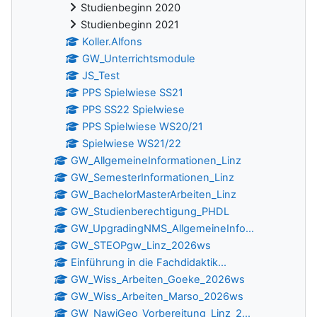
Studienbeginn 2020
Studienbeginn 2021
Koller.Alfons
GW_Unterrichtsmodule
JS_Test
PPS Spielwiese SS21
PPS SS22 Spielwiese
PPS Spielwiese WS20/21
Spielwiese WS21/22
GW_AllgemeineInformationen_Linz
GW_SemesterInformationen_Linz
GW_BachelorMasterArbeiten_Linz
GW_Studienberechtigung_PHDL
GW_UpgradingNMS_AllgemeineInfo...
GW_STEOPgw_Linz_2026ws
Einführung in die Fachdidaktik...
GW_Wiss_Arbeiten_Goeke_2026ws
GW_Wiss_Arbeiten_Marso_2026ws
GW_NawiGeo_Vorbereitung_Linz_2...