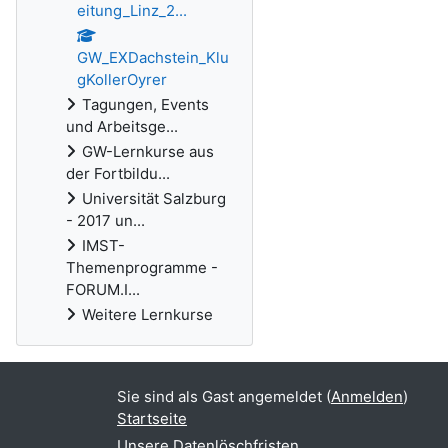
eitung_Linz_2...
GW_EXDachstein_Klu
gKollerOyrer
Tagungen, Events
und Arbeitsge...
GW-Lernkurse aus
der Fortbildu...
Universität Salzburg
- 2017 un...
IMST-
Themenprogramme -
FORUM.I...
Weitere Lernkurse
Sie sind als Gast angemeldet (
Anmelden
)
Startseite
Unsere Datenlöschfristen