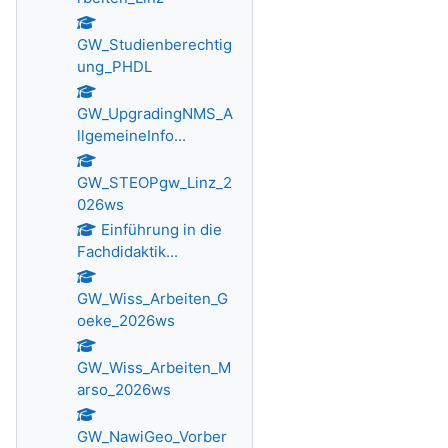
GW_Studienberechtig
ung_PHDL
GW_UpgradingNMS_A
llgemeineInfo...
GW_STEOPgw_Linz_2
026ws
Einführung in die
Fachdidaktik...
GW_Wiss_Arbeiten_G
oeke_2026ws
GW_Wiss_Arbeiten_M
arso_2026ws
GW_NawiGeo_Vorber