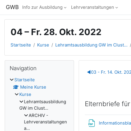
Zum Hauptinhalt
GWB
Info zur Ausbildung
Lehrveranstaltungen
04 – Fr. 28. Okt. 2022
Startseite
Kurse
Lehramtsausbildung GW im Clust...
Blöcke
Navigation überspringen
Navigation
Abschnitts
◀︎
03 - Fr. 14. Okt. 20
Startseite
Meine Kurse
Kurse
Lehramtsausbildung
Elternbriefe f
GW im Clust...
ARCHIV -
Lehrveranstaltungen
Informationsbl
a...