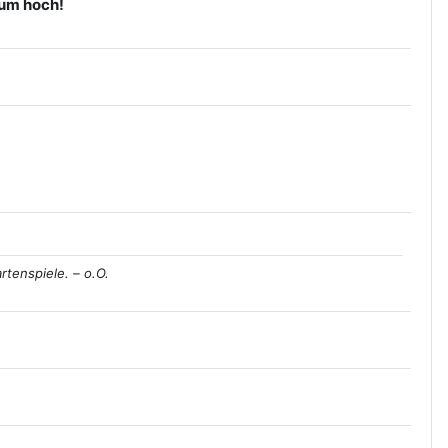
orum hoch!
rtenspiele. – o.O.