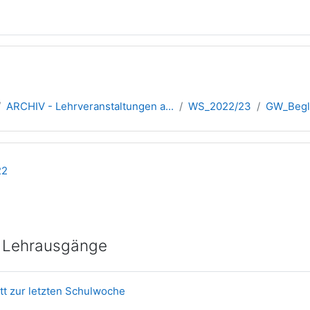
ARCHIV - Lehrveranstaltungen a...
WS_2022/23
GW_Begle
übersicht
22
ür Lehrausgänge
Datei
att zur letzten Schulwoche