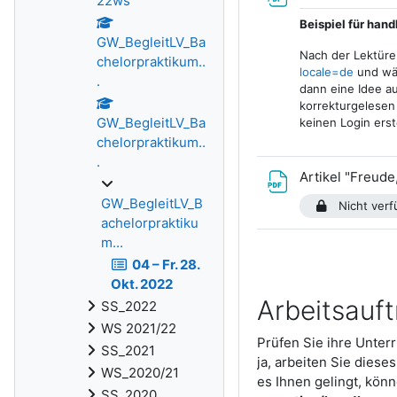
22ws
Beispiel für hand
GW_BegleitLV_Ba
Nach der Lektüre
chelorpraktikum..
locale=de
und wäh
.
dann eine Idee au
korrekturgelesen
GW_BegleitLV_Ba
keinen Login erst
chelorpraktikum..
.
Artikel "Freud
GW_BegleitLV_B
Nicht verfü
achelorpraktiku
m...
04 – Fr. 28.
Okt. 2022
Arbeitsauft
SS_2022
WS 2021/22
Prüfen Sie ihre Unterr
SS_2021
ja, arbeiten Sie diese
WS_2020/21
es Ihnen gelingt, kön
SS_2020