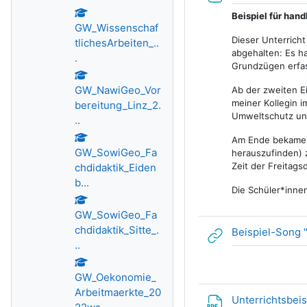
Beispiel für hand
GW_Wissenschaf
Dieser Unterricht
tlichesArbeiten_..
abgehalten: Es ha
.
Grundzügen erfa
GW_NawiGeo_Vor
Ab der zweiten E
meiner Kollegin 
bereitung_Linz_2.
Umweltschutz unt
..
Am Ende bekamen 
GW_SowiGeo_Fa
herauszufinden) 
Zeit der Freitags
chdidaktik_Eiden
b...
Die Schüler*inne
GW_SowiGeo_Fa
chdidaktik_Sitte_.
Beispiel-Song "
..
GW_Oekonomie_
Arbeitmaerkte_20
Unterrichtsbei