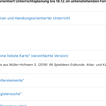
rientiert Unterrichtsplanung bis 18.12. im untenstehenden F
Forum
iver und Handlungsorientierter Unterricht
Datei
eine liebste Karte" (vereinfachte Version)
ee aus
Müller-Hofmann S. (2016): 66 Spielideen Erdkunde. Atlas- und Ka
Datei
Wetterelemente"
Datei
egistersuche"
Datei