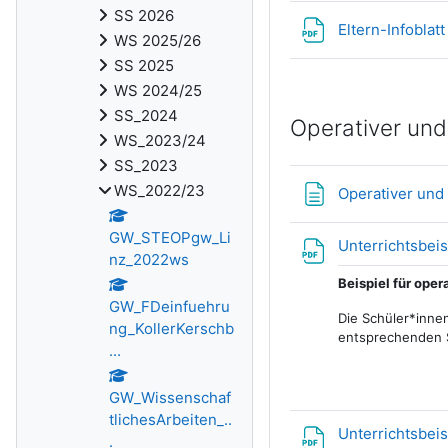
SS 2026
Eltern-Infoblat
WS 2025/26
SS 2025
WS 2024/25
SS_2024
Operativer und
WS_2023/24
SS_2023
WS_2022/23
Operativer und 
GW_STEOPgw_Li
Unterrichtsbeis
nz_2022ws
Beispiel für oper
GW_FDeinfuehru
Die Schüler*innen
ng_KollerKerschb
entsprechenden S
...
GW_Wissenschaf
tlichesArbeiten_..
Unterrichtsbei
.