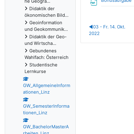
Bonusaufgabe 
he Geogra...
Didaktik der
ökonomischen Bild...
Geoinformation
◀︎
03 - Fr. 14. Okt.
und Geokommunik...
2022
Didaktik der Geo-
und Wirtscha...
Gebundenes
Wahlfach: Österreich
Studentische
Lernkurse
GW_AllgemeineInform
ationen_Linz
GW_SemesterInforma
tionen_Linz
GW_BachelorMasterA
rbeiten_Linz