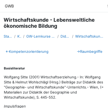
Zum Hauptinhalt
GWB
Wirtschaftskunde - Lebensweltliche
ökonomische Bildung
Startseite
Kurse
GW-Lernkurse aus der Fortbildu...
Didaktik GW
Wirtschaftskunde - Lebensweltl...
Abschnittsübersicht
←
Kompetenzorientierung
→
Raumbegriffe
Basisliteratur
Wolfgang Sitte (2001) Wirtschaftserziehung.- In: Wolfgang
Sitte & Helmut Wohlschlägl (Hrsg.) Beiträge zur Didaktik des
"Geographie- und Wirtschaftskunde"-Unterrichts.- Wien, (=
Materialien zur Didaktik der Geographie und
Wirtschaftskunde), S. 445-552.
Impulsfragen