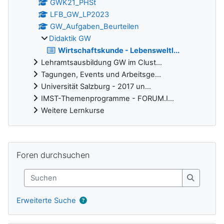
GWK21_PHSt
LFB_GW_LP2023
GW_Aufgaben_Beurteilen
Didaktik GW
Wirtschaftskunde - Lebensweltl...
Lehramtsausbildung GW im Clust...
Tagungen, Events und Arbeitsge...
Universität Salzburg - 2017 un...
IMST-Themenprogramme - FORUM.I...
Weitere Lernkurse
Ergänzungsblöcke
Foren durchsuchen überspringen
Foren durchsuchen
Suchen
Suchen
Erweiterte Suche