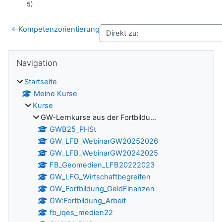
5)
←
Kompetenzorientierung
Blöcke
Navigation überspringen
Navigation
Startseite
Meine Kurse
Kurse
GW-Lernkurse aus der Fortbildu...
GWB25_PHSt
GW_LFB_WebinarGW20252026
GW_LFB_WebinarGW20242025
FB_Geomedien_LFB20222023
GW_LFG_Wirtschaftbegreifen
GW_Fortbildung_GeldFinanzen
GW:Fortbildung_Arbeit
fb_iqes_medien22