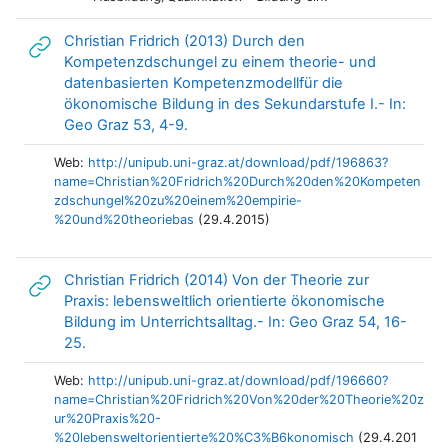
Christian Fridrich (2013) Durch den
Kompetenzdschungel zu einem theorie- und
datenbasierten Kompetenzmodellfür die
ökonomische Bildung in des Sekundarstufe I.- In:
Link/URL
Geo Graz 53, 4-9.
Web:
http://unipub.uni-graz.at/download/pdf/196863?
name=Christian%20Fridrich%20Durch%20den%20Kompeten
zdschungel%20zu%20einem%20empirie-
%20und%20theoriebas
(29.4.2015)
Christian Fridrich (2014) Von der Theorie zur
Praxis: lebensweltlich orientierte ökonomische
Bildung im Unterrichtsalltag.- In: Geo Graz 54, 16-
Link/URL
25.
Web:
http://unipub.uni-graz.at/download/pdf/196660?
name=Christian%20Fridrich%20Von%20der%20Theorie%20z
ur%20Praxis%20-
%20lebensweltorientierte%20%C3%B6konomisch
(29.4.201