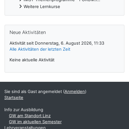
Weitere Lernkurse
Ergänzungsblöcke
Neue Aktivitäten überspringen
Neue Aktivitäten
Aktivität seit Donnerstag, 6. August 2026, 11:33
Alle Aktivitäten der letzten Zeit
Keine aktuelle Aktivität
Sie sind als Gast angemeldet (
Anmelden
)
Startseite
Info zur Ausbildung
GW am Standort Linz
GW im aktuellen Semester
Lehrveranstaltungen