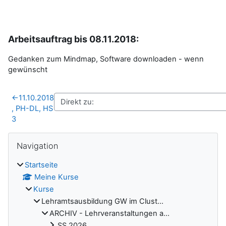
Arbeitsauftrag bis 08.11.2018:
Gedanken zum Mindmap, Software downloaden - wenn
gewünscht
←
11.10.2018
, PH-DL, HS
3
Blöcke
Navigation überspringen
Navigation
Startseite
Meine Kurse
Kurse
Lehramtsausbildung GW im Clust...
ARCHIV - Lehrveranstaltungen a...
SS 2026