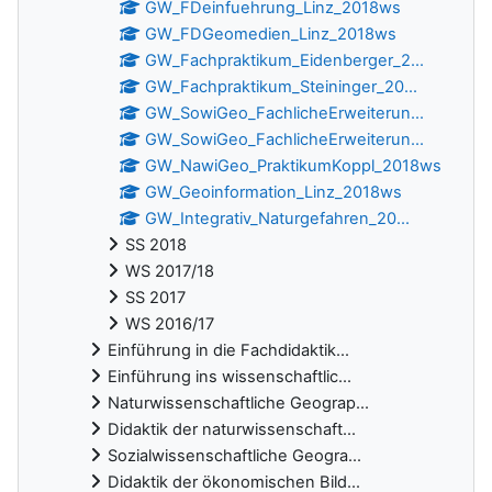
GW_FDeinfuehrung_Linz_2018ws
GW_FDGeomedien_Linz_2018ws
GW_Fachpraktikum_Eidenberger_2...
GW_Fachpraktikum_Steininger_20...
GW_SowiGeo_FachlicheErweiterun...
GW_SowiGeo_FachlicheErweiterun...
GW_NawiGeo_PraktikumKoppl_2018ws
GW_Geoinformation_Linz_2018ws
GW_Integrativ_Naturgefahren_20...
SS 2018
WS 2017/18
SS 2017
WS 2016/17
Einführung in die Fachdidaktik...
Einführung ins wissenschaftlic...
Naturwissenschaftliche Geograp...
Didaktik der naturwissenschaft...
Sozialwissenschaftliche Geogra...
Didaktik der ökonomischen Bild...