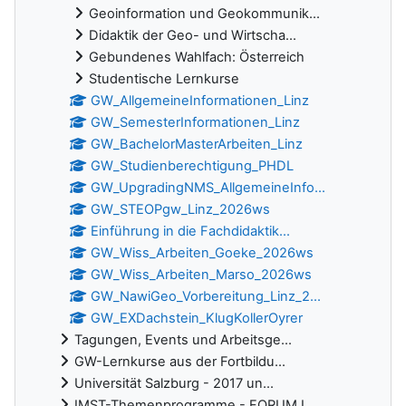
Geoinformation und Geokommunik...
Didaktik der Geo- und Wirtscha...
Gebundenes Wahlfach: Österreich
Studentische Lernkurse
GW_AllgemeineInformationen_Linz
GW_SemesterInformationen_Linz
GW_BachelorMasterArbeiten_Linz
GW_Studienberechtigung_PHDL
GW_UpgradingNMS_AllgemeineInfo...
GW_STEOPgw_Linz_2026ws
Einführung in die Fachdidaktik...
GW_Wiss_Arbeiten_Goeke_2026ws
GW_Wiss_Arbeiten_Marso_2026ws
GW_NawiGeo_Vorbereitung_Linz_2...
GW_EXDachstein_KlugKollerOyrer
Tagungen, Events und Arbeitsge...
GW-Lernkurse aus der Fortbildu...
Universität Salzburg - 2017 un...
IMST-Themenprogramme - FORUM.I...