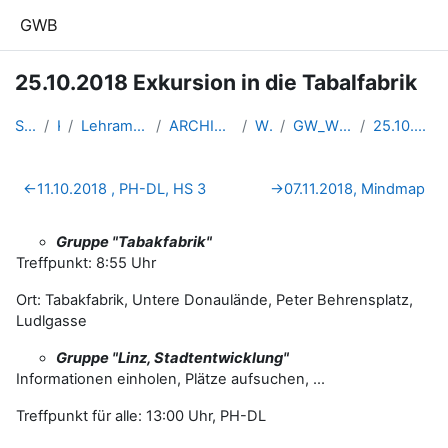
Zum Hauptinhalt
GWB
25.10.2018 Exkursion in die Tabalfabrik
Startseite
Kurse
Lehramtsausbildung GW im Clust...
ARCHIV - Lehrveranstaltungen a...
WS 2018/19
GW_WissArbeiten_Linz_2018ws
25.10.2018 Exkursion in die Ta...
Abschnittsübersicht
←
11.10.2018 , PH-DL, HS 3
→
07.11.2018, Mindmap
Gruppe "Tabakfabrik"
Treffpunkt: 8:55 Uhr
Ort: Tabakfabrik, Untere Donaulände, Peter Behrensplatz,
Ludlgasse
Gruppe "Linz, Stadtentwicklung"
Informationen einholen, Plätze aufsuchen, ...
Treffpunkt für alle: 13:00 Uhr, PH-DL