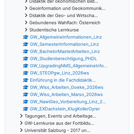
Didaktik der ökonomischen Bild...
Geoinformation und Geokommunik...
Didaktik der Geo- und Wirtscha...
Gebundenes Wahlfach: Österreich
Studentische Lernkurse
GW_AllgemeineInformationen_Linz
GW_SemesterInformationen_Linz
GW_BachelorMasterArbeiten_Linz
GW_Studienberechtigung_PHDL
GW_UpgradingNMS_AllgemeineInfo...
GW_STEOPgw_Linz_2026ws
Einführung in die Fachdidaktik...
GW_Wiss_Arbeiten_Goeke_2026ws
GW_Wiss_Arbeiten_Marso_2026ws
GW_NawiGeo_Vorbereitung_Linz_2...
GW_EXDachstein_KlugKollerOyrer
Tagungen, Events und Arbeitsge...
GW-Lernkurse aus der Fortbildu...
Universität Salzburg - 2017 un...