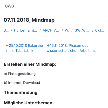
Zum Hauptinhalt
GWB
07.11.2018, Mindmap
Startseite
Kurse
Lehramtsausbildung GW im Clust...
ARCHIV - Lehrveranstaltungen a...
WS 2018/19
GW_WissArbeiten_Linz_2018ws
07.11.2018, Mindmap
Abschnittsübersicht
←
25.10.2018 Exkursion
→
15.11.2018, Phasen des
in die Tabalfabrik
wissenschaftlichen Arbeitens
Erstellen einer Mindmap:
a) Plakatgestaltung
b) Internet-Download
Themenfindung
Mögliche Unterthemen