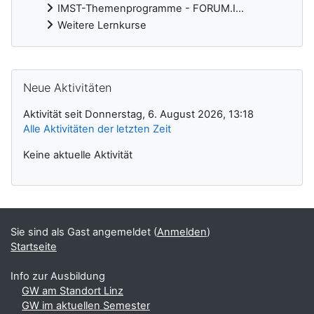
IMST-Themenprogramme - FORUM.I...
Weitere Lernkurse
Ergänzungsblöcke
Neue Aktivitäten überspringen
Neue Aktivitäten
Aktivität seit Donnerstag, 6. August 2026, 13:18
Alle Aktivitäten der letzten Zeit
Keine aktuelle Aktivität
Sie sind als Gast angemeldet (
Anmelden
)
Startseite
Info zur Ausbildung
GW am Standort Linz
GW im aktuellen Semester