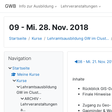
Zum Hauptinhalt
GWB
Info zur Ausbildung
Lehrveranstaltungen
09 - Mi. 28. Nov. 2018
Startseite
Kurse
Lehramtsausbildung GW im Clust...
Blöcke
Navigation überspringen
Navigation
Abschnitts
◀︎
08 - Mi. 21. Nov. 
Startseite
Meine Kurse
Inhalte
Kurse
Lehramtsausbildung
Rückblick GIS-D
GW im Clust...
Finale Hinweise 
ARCHIV -
Lehrveranstaltungen
Zugang zu Geo- 
a...
Gapminder & Wo