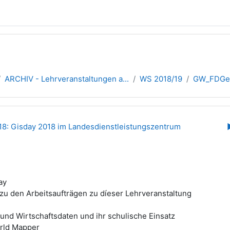
ARCHIV - Lehrveranstaltungen a...
WS 2018/19
GW_FDGeo
übersicht
2018: Gisday 2018 im Landesdienstleistungszentrum
ay
zu den Arbeitsaufträgen zu díeser Lehrveranstaltung
und Wirtschaftsdaten und ihr schulische Einsatz
rld Mapper