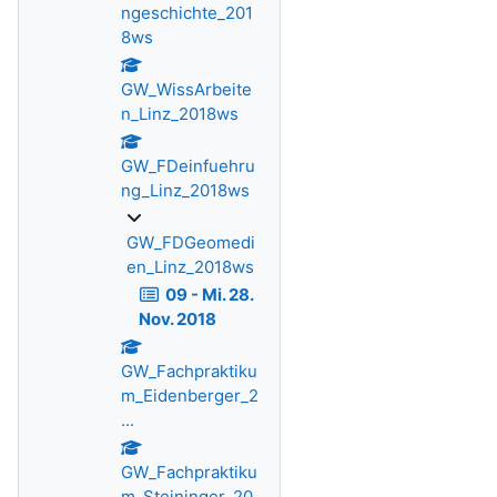
ngeschichte_201
8ws
GW_WissArbeite
n_Linz_2018ws
GW_FDeinfuehru
ng_Linz_2018ws
GW_FDGeomedi
en_Linz_2018ws
09 - Mi. 28.
Nov. 2018
GW_Fachpraktiku
m_Eidenberger_2
...
GW_Fachpraktiku
m_Steininger_20.