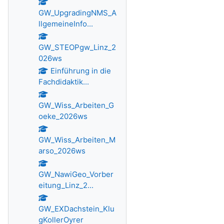
GW_UpgradingNMS_A
llgemeineInfo...
GW_STEOPgw_Linz_2
026ws
Einführung in die
Fachdidaktik...
GW_Wiss_Arbeiten_G
oeke_2026ws
GW_Wiss_Arbeiten_M
arso_2026ws
GW_NawiGeo_Vorber
eitung_Linz_2...
GW_EXDachstein_Klu
gKollerOyrer