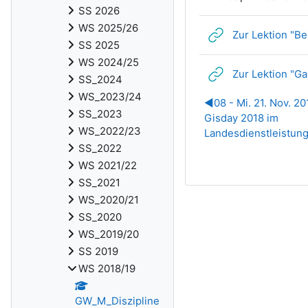
SS 2026
WS 2025/26
Zur Lektion "Be
SS 2025
WS 2024/25
Zur Lektion "G
SS_2024
WS_2023/24
◀︎
08 - Mi. 21. Nov. 20
SS_2023
Gisday 2018 im
WS_2022/23
Landesdienstleistun
SS_2022
WS 2021/22
SS_2021
WS_2020/21
SS_2020
WS_2019/20
SS 2019
WS 2018/19
GW_M_Diszipline