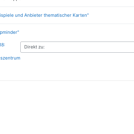
Link/URL
ispiele und Anbieter thematischer Karten"
Link/URL
apminder"
18:
gszentrum