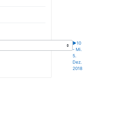
▶︎
10
- Mi.
5.
Dez.
2018