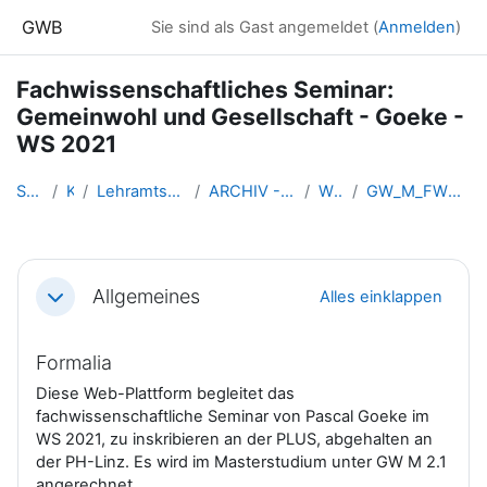
Zum Hauptinhalt
GWB
Sie sind als Gast angemeldet (
Anmelden
)
Fachwissenschaftliches Seminar:
Gemeinwohl und Gesellschaft - Goeke -
WS 2021
Startseite
Kurse
Lehramtsausbildung GW im Clust...
ARCHIV - Lehrveranstaltungen a...
WS 2021/22
GW_M_FWSeminar_Gemeinwohl_Goek...
Abschnittsübersicht
Allgemeines
Alles einklappen
Einklappen
Formalia
Diese Web-Plattform begleitet das
fachwissenschaftliche Seminar von Pascal Goeke
im
WS 2021, zu inskribieren an der PLUS, abgehalten an
der PH-Linz. Es wird im Masterstudium unter GW M 2.1
angerechnet.