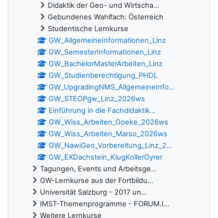
Didaktik der Geo- und Wirtscha...
Gebundenes Wahlfach: Österreich
Studentische Lernkurse
GW_AllgemeineInformationen_Linz
GW_SemesterInformationen_Linz
GW_BachelorMasterArbeiten_Linz
GW_Studienberechtigung_PHDL
GW_UpgradingNMS_AllgemeineInfo...
GW_STEOPgw_Linz_2026ws
Einführung in die Fachdidaktik...
GW_Wiss_Arbeiten_Goeke_2026ws
GW_Wiss_Arbeiten_Marso_2026ws
GW_NawiGeo_Vorbereitung_Linz_2...
GW_EXDachstein_KlugKollerOyrer
Tagungen, Events und Arbeitsge...
GW-Lernkurse aus der Fortbildu...
Universität Salzburg - 2017 un...
IMST-Themenprogramme - FORUM.I...
Weitere Lernkurse