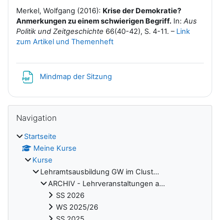
Merkel, Wolfgang (2016):
Krise der Demokratie?
Anmerkungen zu einem schwierigen Begriff.
In:
Aus
Politik und Zeitgeschichte
66(40-42), S. 4-11. –
Link
zum Artikel und Themenheft
Datei
Mindmap der Sitzung
Blöcke
Navigation überspringen
Navigation
Startseite
Meine Kurse
Kurse
Lehramtsausbildung GW im Clust...
ARCHIV - Lehrveranstaltungen a...
SS 2026
WS 2025/26
SS 2025