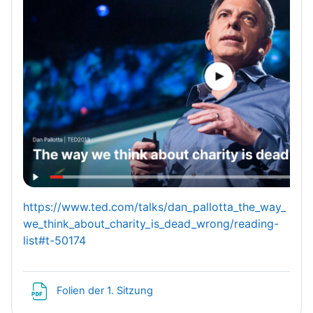
https://www.ted.com/talks/dan_pallotta_the_way_
we_think_about_charity_is_dead_wrong/reading-
list#t-50174
Datei
Folien der 1. Sitzung