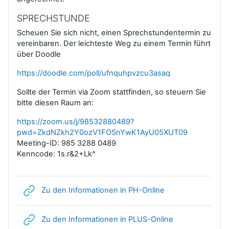
SPRECHSTUNDE
Scheuen Sie sich nicht, einen Sprechstundentermin zu
vereinbaren. Der leichteste Weg zu einem Termin führt
über Doodle
https://doodle.com/poll/ufnquhpvzcu3asaq
Sollte der Termin via Zoom stattfinden, so steuern Sie
bitte diesen Raum an:
https://zoom.us/j/98532880489?
pwd=ZkdNZkh2Y0ozV1FOSnYwK1AyU05XUT09
Meeting-ID: 985 3288 0489
Kenncode: 1s.r&2+Lk^
Link/URL
Zu den Informationen in PH-Online
Link/URL
Zu den Informationen in PLUS-Online