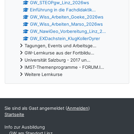
GW_STEOPgw_Linz_2026ws
Einführung in die Fachdidaktik...
GW_Wiss_Arbeiten_Goeke_2026ws
GW_Wiss_Arbeiten_Marso_2026ws
GW_NawiGeo_Vorbereitung_Linz_2...
GW_EXDachstein_KlugKollerOyrer
Tagungen, Events und Arbeitsge...
GW-Lernkurse aus der Fortbildu...
Universität Salzburg - 2017 un...
IMST-Themenprogramme - FORUM.I...
Weitere Lernkurse
Ergänzungsblöcke
Sie sind als Gast angemeldet (
Anmelden
)
Startseite
Info zur Ausbildung
GW am Standort Linz