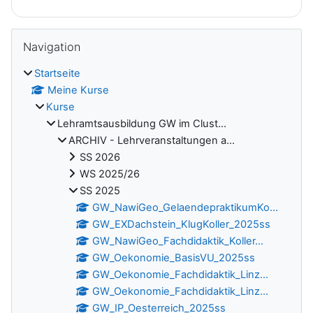
Blöcke
Navigation überspringen
Navigation
Startseite
Meine Kurse
Kurse
Lehramtsausbildung GW im Clust...
ARCHIV - Lehrveranstaltungen a...
SS 2026
WS 2025/26
SS 2025
GW_NawiGeo_GelaendepraktikumKo...
GW_EXDachstein_KlugKoller_2025ss
GW_NawiGeo_Fachdidaktik_Koller...
GW_Oekonomie_BasisVU_2025ss
GW_Oekonomie_Fachdidaktik_Linz...
GW_Oekonomie_Fachdidaktik_Linz...
GW_IP_Oesterreich_2025ss