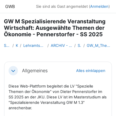
Zum Hauptinhalt
GWB
Sie sind als Gast angemeldet (
Anmelden
)
GW M Spezialisierende Veranstaltung
Wirtschaft: Ausgewählte Themen der
Ökonomie - Pennerstorfer - SS 2025
Startseite
Kurse
Lehramtsausbildung GW im Clust...
ARCHIV - Lehrveranstaltungen a...
SS 2025
GW_M_Themen_Oekonomie_Pennerst...
Abschnittsübersicht
Allgemeines
Alles einklappen
Einklappen
Diese Web-Plattform begleitet die LV "Spezielle
Themen der Ökonomie" von Dieter Pennerstorfer im
SS 2025 an der JKU. Diese LV ist im Masterstudium als
"Spezialisierende Veranstaltung GW M 1.3"
anrechenbar.