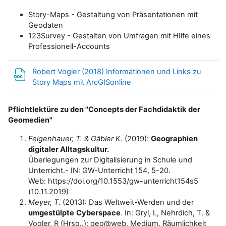
Story-Maps - Gestaltung von Präsentationen mit
Geodaten
123Survey - Gestalten von Umfragen mit HIlfe eines
Professionell-Accounts
Robert Vogler (2018) Informationen und Links zu
Datei
Story Maps mit ArcGISonline
Pflichtlektüre zu den "Concepts der Fachdidaktik der
Geomedien"
Felgenhauer, T. & Gäbler K.
(2019):
Geographien
digitaler Alltagskultur.
Überlegungen zur Digitalisierung in Schule und
Unterricht.- IN: GW-Unterricht 154, 5-20.
Web:
https://doi.org/10.1553/gw-unterricht154s5
(10.11.2019)
Meyer, T
. (2013): Das Weltweit-Werden und der
umgestülpte
Cyberspace
. In: Gryl, I., Nehrdich, T. &
Vogler, R (Hrsg..): geo@web. Medium, Räumlichkeit