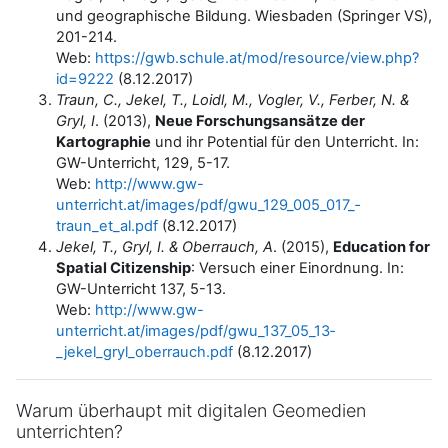
und geographische Bildung. Wiesbaden (Springer VS),
201-214.
Web:
https://gwb.schule.at/mod/resource/­view.php?
id=9222
(8.12.2017)
Traun, C., Jekel, T., Loidl, M., Vogler, V., Ferber, N. &
Gryl, I
. (2013),
Neue Forschungsansätze der
Kartographie
und ihr Potential für den Unterricht. In:
GW-Unterricht, 129, 5-17.
Web:
http://www.gw-
unterricht.at/images/pdf/gwu_129_005_017_­
traun_et_al.pdf
(8.12.2017)
Jekel, T., Gryl, I. & Oberrauch, A
. (2015),
Education for
Spatial Citizenship
: Versuch einer Einordnung. In:
GW-Unterricht 137, 5-13.
Web:
http://www.gw-
unterricht.at/images/pdf/gwu_137_05_13­
_jekel_gryl_oberrauch.pdf
(8.12.2017)
Warum überhaupt mit digitalen Geomedien
unterrichten?