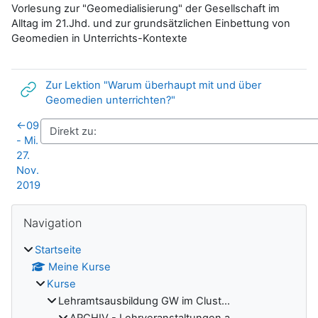
Vorlesung zur "Geomedialisierung" der Gesellschaft im
Alltag im 21.Jhd. und zur grundsätzlichen Einbettung von
Geomedien in Unterrichts-Kontexte
Zur Lektion "Warum überhaupt mit und über
Link/URL
Geomedien unterrichten?"
←
09
- Mi.
27.
Nov.
2019
Blöcke
Navigation überspringen
Navigation
Startseite
Meine Kurse
Kurse
Lehramtsausbildung GW im Clust...