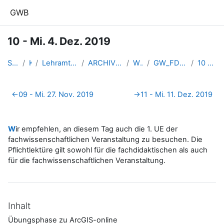
Zum Hauptinhalt
GWB
10 - Mi. 4. Dez. 2019
Startseite
Kurse
Lehramtsausbildung GW im Clust...
ARCHIV - Lehrveranstaltungen a...
WS_2019/20
GW_FDGeomedien_Linz_2019ws
10 - Mi. 4. Dez. 2019
Abschnittsübersicht
←
09 - Mi. 27. Nov. 2019
→
11 - Mi. 11. Dez. 2019
W
ir empfehlen, an diesem Tag auch die 1. UE der
fachwissenschaftlichen Veranstaltung zu besuchen. Die
Pflichtlektüre gilt sowohl für die fachdidaktischen als auch
für die fachwissenschaftlichen Veranstaltung.
Inhalt
Übungsphase zu ArcGIS-online