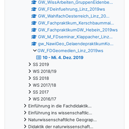
GW_WissArbeiten_GruppenEidenbe...
GW_FDeinfuehrung_Linz_2019ws
GW_WahlfachOesterreich_Linz_20...
GW_Fachpraktikum_Kerschbaummai...
GW_FachpraktikumGW_Hebein_2019ws
GW_M_FDseminar_Klappacher_Linz...
gw_NawiGeo_GelaendepraktikumKo...
GW_FDGeomedien_Linz_2019ws
10 - Mi. 4. Dez. 2019
SS 2019
WS 2018/19
SS 2018
WS 2017/18
SS 2017
WS 2016/17
Einführung in die Fachdidaktik...
Einführung ins wissenschaftlic...
Naturwissenschaftliche Geograp...
Didaktik der naturwissenschaft...