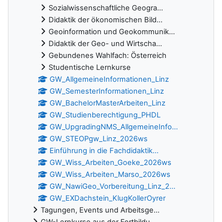
Sozialwissenschaftliche Geogra...
Didaktik der ökonomischen Bild...
Geoinformation und Geokommunik...
Didaktik der Geo- und Wirtscha...
Gebundenes Wahlfach: Österreich
Studentische Lernkurse
GW_AllgemeineInformationen_Linz
GW_SemesterInformationen_Linz
GW_BachelorMasterArbeiten_Linz
GW_Studienberechtigung_PHDL
GW_UpgradingNMS_AllgemeineInfo...
GW_STEOPgw_Linz_2026ws
Einführung in die Fachdidaktik...
GW_Wiss_Arbeiten_Goeke_2026ws
GW_Wiss_Arbeiten_Marso_2026ws
GW_NawiGeo_Vorbereitung_Linz_2...
GW_EXDachstein_KlugKollerOyrer
Tagungen, Events und Arbeitsge...