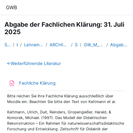
Zum Hauptinhalt
GWB
Abgabe der Fachlichen Klärung: 31. Juli
2025
Startseite
Kurse
Lehramtsausbildung GW im Clust...
ARCHIV - Lehrveranstaltungen a...
SS 2025
GW_M_SozialOekologischeTransfo...
Abgabe der Fachlichen Klärung:...
Abschnittsübersicht
←
Weiterführende Literatur
Aufgabe
Fachliche Klärung
Bitte reichen Sie Ihre Fachliche Klärung ausschließlich über
Moodle ein. Beachten Sie bitte den Text von Kattmann et al.
Kattmann, Ulrich, Duit, Reinders, Gropengießer, Harald, &
Komorek, Michael. (1997). Das Modell der Didaktischen
Rekonstruktion – Ein Rahmen für naturwissenschaftsdidaktische
Forschung und Entwicklung.
Zeitschrift für Didaktik der