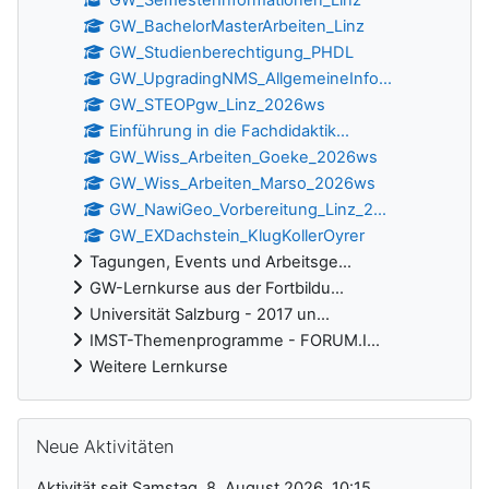
GW_SemesterInformationen_Linz
GW_BachelorMasterArbeiten_Linz
GW_Studienberechtigung_PHDL
GW_UpgradingNMS_AllgemeineInfo...
GW_STEOPgw_Linz_2026ws
Einführung in die Fachdidaktik...
GW_Wiss_Arbeiten_Goeke_2026ws
GW_Wiss_Arbeiten_Marso_2026ws
GW_NawiGeo_Vorbereitung_Linz_2...
GW_EXDachstein_KlugKollerOyrer
Tagungen, Events und Arbeitsge...
GW-Lernkurse aus der Fortbildu...
Universität Salzburg - 2017 un...
IMST-Themenprogramme - FORUM.I...
Weitere Lernkurse
Neue Aktivitäten überspringen
Neue Aktivitäten
Aktivität seit Samstag, 8. August 2026, 10:15