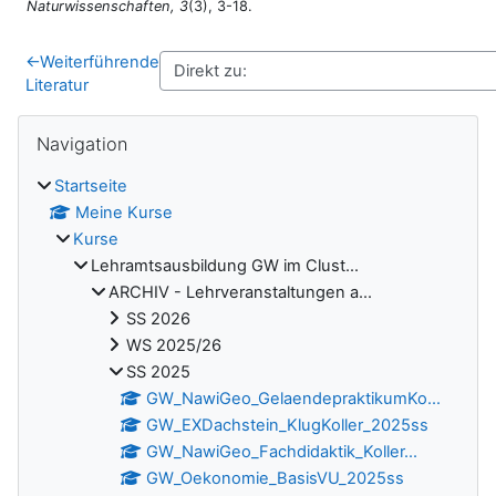
Naturwissenschaften, 3
(3), 3-18.
←
Weiterführende
Literatur
Blöcke
Navigation überspringen
Navigation
Startseite
Meine Kurse
Kurse
Lehramtsausbildung GW im Clust...
ARCHIV - Lehrveranstaltungen a...
SS 2026
WS 2025/26
SS 2025
GW_NawiGeo_GelaendepraktikumKo...
GW_EXDachstein_KlugKoller_2025ss
GW_NawiGeo_Fachdidaktik_Koller...
GW_Oekonomie_BasisVU_2025ss